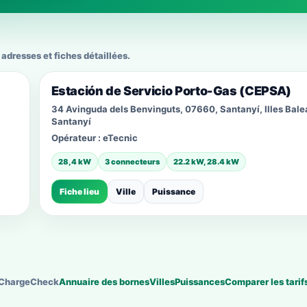
adresses et fiches détaillées.
Estación de Servicio Porto-Gas (CEPSA)
34 Avinguda dels Benvinguts, 07660, Santanyí, Illes Bale
Santanyí
Opérateur :
eTecnic
28,4 kW
3 connecteurs
22.2 kW, 28.4 kW
Fiche lieu
Ville
Puissance
ChargeCheck
Annuaire des bornes
Villes
Puissances
Comparer les tarif