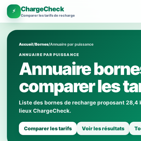
ChargeCheck
⚡
Comparer les tarifs de recharge
Accueil
/
Bornes
/
Annuaire par puissance
ANNUAIRE PAR PUISSANCE
Annuaire borne
comparer les tar
Liste des bornes de recharge proposant 28,4 kW
lieux ChargeCheck.
Comparer les tarifs
Voir les résultats
To