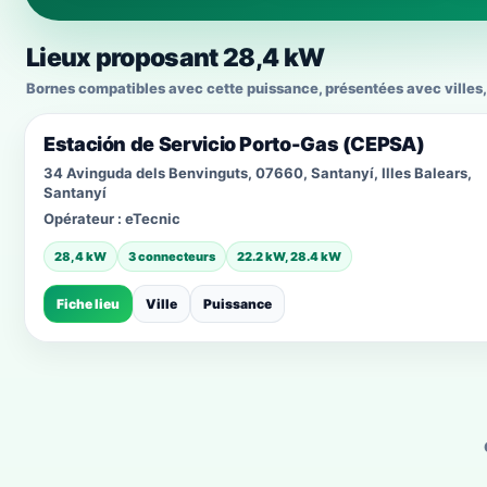
Lieux proposant 28,4 kW
Bornes compatibles avec cette puissance, présentées avec villes, 
Estación de Servicio Porto-Gas (CEPSA)
34 Avinguda dels Benvinguts, 07660, Santanyí, Illes Balears,
Santanyí
Opérateur :
eTecnic
28,4 kW
3 connecteurs
22.2 kW, 28.4 kW
Fiche lieu
Ville
Puissance