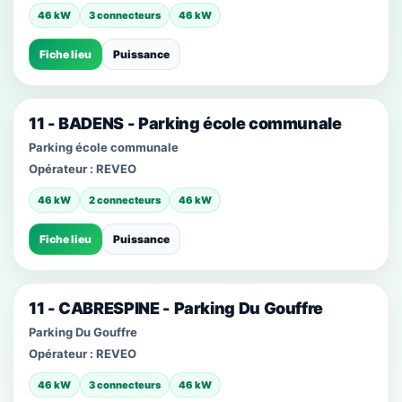
46 kW
3 connecteurs
46 kW
Fiche lieu
Puissance
11 - BADENS - Parking école communale
Parking école communale
Opérateur :
REVEO
46 kW
2 connecteurs
46 kW
Fiche lieu
Puissance
11 - CABRESPINE - Parking Du Gouffre
Parking Du Gouffre
Opérateur :
REVEO
46 kW
3 connecteurs
46 kW