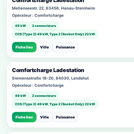
Comfortcharge Ladestation
Mellenseestr. 22, 63456, Hanau-Steinheim
Opérateur :
Comfortcharge
49 kW
2 connecteurs
CCS (Type 2) 49 kW, Type 2 (Socket Only) 22 kW
Fiche lieu
Ville
Puissance
Comfortcharge Ladestation
Siemensstraße 18-20, 84030, Landshut
Opérateur :
Comfortcharge
49 kW
2 connecteurs
CCS (Type 2) 49 kW, Type 2 (Socket Only) 22 kW
Fiche lieu
Ville
Puissance