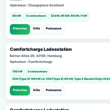
Opérateur :
Chargeplace Scotland
50 kW
4 connecteurs
22 kW, 49 kW, 50 kW, 7 kW
Fiche lieu
Ville
Puissance
Comfortcharge Ladesstation
Berner Allee 29, 22159, Hamburg
Opérateur :
Comfortcharge
150 kW
3 connecteurs
CCS (Type 2) 150 kW x2, CCS (Type 2) 49 kW, Type 2 (Socket Only) 22 
Fiche lieu
Ville
Puissance