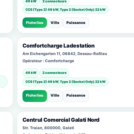
49 kW
2 connecteurs
CCS (Type 2) 49 kW, Type 2 (Socket Only) 22 kW
Fiche lieu
Ville
Puissance
Comfortcharge Ladestation
Am Eichengarten 11, 06842, Dessau-Roßlau
Opérateur :
Comfortcharge
49 kW
2 connecteurs
CCS (Type 2) 49 kW, Type 2 (Socket Only) 22 kW
Fiche lieu
Ville
Puissance
Centrul Comercial Galati Nord
Str. Traian, 800000, Galati