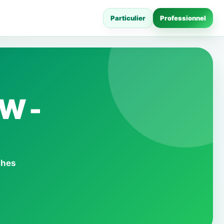
Particulier
Professionnel
kW -
ches