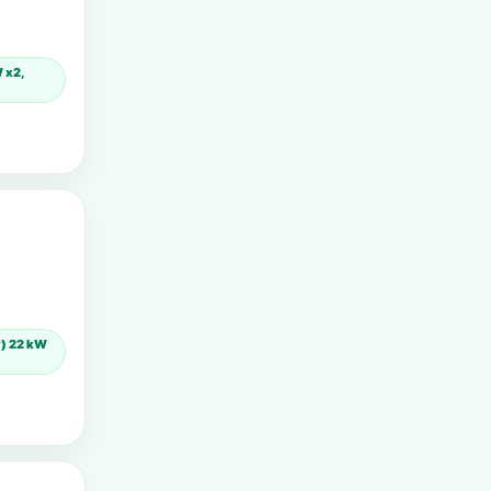
 x2,
y) 22 kW