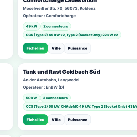
Comfortcharge Ladestation
Moselweißer Str. 70, 56073, Koblenz
Opérateur :
Comfortcharge
49 kW
2 connecteurs
CCS (Type 2) 49 kW x2, Type 2 (Socket Only) 22 kW x2
Fiche lieu
Ville
Puissance
Tank und Rast Goldbach Süd
An der Autobahn, Langwedel
Opérateur :
EnBW (D)
50 kW
3 connecteurs
CCS (Type 2) 50 kW, CHAdeMO 49 kW, Type 2 (Socket Only) 43 k
Fiche lieu
Ville
Puissance