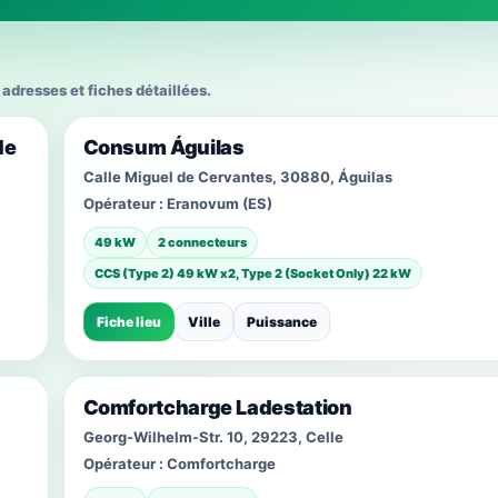
adresses et fiches détaillées.
de
Consum Águilas
Calle Miguel de Cervantes, 30880, Águilas
Opérateur :
Eranovum (ES)
49 kW
2 connecteurs
CCS (Type 2) 49 kW x2, Type 2 (Socket Only) 22 kW
Fiche lieu
Ville
Puissance
Comfortcharge Ladestation
Georg-Wilhelm-Str. 10, 29223, Celle
Opérateur :
Comfortcharge