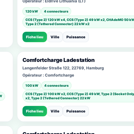
Opérateur :
Eldrive Lithuania (LT)
120 kW
4 connecteurs
CCS (Type 2) 120 kW x4, CCS (Type 2) 49 kW x2, CHAdeMO 50 kW
Type 2 (Tethered Connector) 22 kW x2
Fiche lieu
Ville
Puissance
Comfortcharge Ladestation
Langenfelder Straße 122, 22769, Hamburg
Opérateur :
Comfortcharge
100 kW
4 connecteurs
CCS (Type 2) 100 kW x2, CCS (Type 2) 49 kW, Type 2 (Socket Onl
kW
x2, Type 2 (Tethered Connector) 22 kW
Fiche lieu
Ville
Puissance