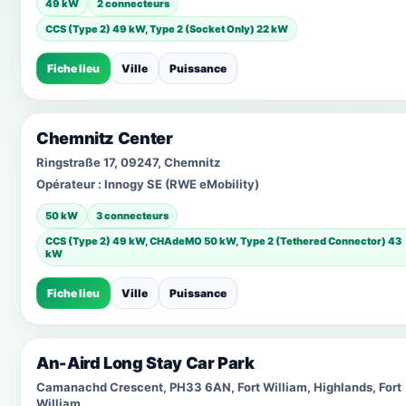
49 kW
2 connecteurs
CCS (Type 2) 49 kW, Type 2 (Socket Only) 22 kW
Fiche lieu
Ville
Puissance
Chemnitz Center
Ringstraße 17, 09247, Chemnitz
Opérateur :
Innogy SE (RWE eMobility)
50 kW
3 connecteurs
CCS (Type 2) 49 kW, CHAdeMO 50 kW, Type 2 (Tethered Connector) 43
kW
Fiche lieu
Ville
Puissance
An-Aird Long Stay Car Park
Camanachd Crescent, PH33 6AN, Fort William, Highlands, Fort
William