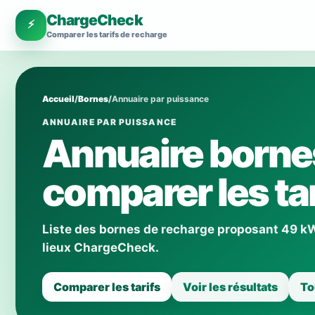
ChargeCheck
⚡
Comparer les tarifs de recharge
Accueil
/
Bornes
/
Annuaire par puissance
ANNUAIRE PAR PUISSANCE
Annuaire borne
comparer les tar
Liste des bornes de recharge proposant 49 kW a
lieux ChargeCheck.
Comparer les tarifs
Voir les résultats
To