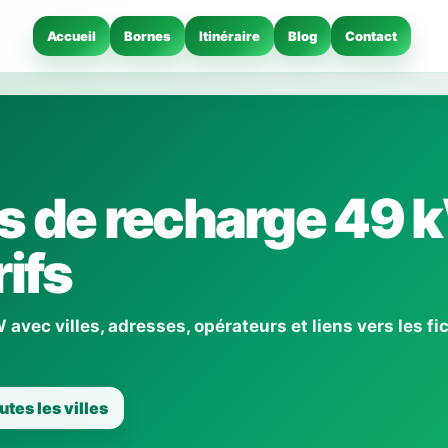
Accueil
Bornes
Itinéraire
Blog
Contact
s de recharge 49 
ifs
vec villes, adresses, opérateurs et liens vers les fi
utes les villes