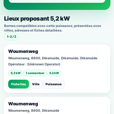
Lieux proposant 5,2 kW
Bornes compatibles avec cette puissance, présentées avec
villes, adresses et fiches détaillées.
1-2 / 2
Woumenweg
Woumenweg, 8600, Diksmuide, Diksmuide, Diksmuide
Opérateur :
(Unknown Operator)
5,2 kW
1 connecteur
5.2 kW
Fiche lieu
Ville
Puissance
Woumenweg
Woumenweg, 8600, Diksmuide