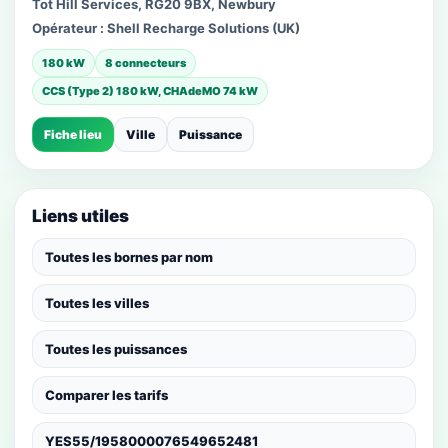
Tot Hill Services, RG20 9BX, Newbury
Opérateur :
Shell Recharge Solutions (UK)
180 kW
8 connecteurs
CCS (Type 2) 180 kW, CHAdeMO 74 kW
Fiche lieu
Ville
Puissance
Liens utiles
Toutes les bornes par nom
Toutes les villes
Toutes les puissances
Comparer les tarifs
YES55/1958000076549652481