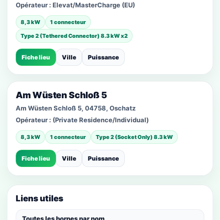
Opérateur :
Elevat/MasterCharge (EU)
8,3 kW
1 connecteur
Type 2 (Tethered Connector) 8.3 kW x2
Fiche lieu
Ville
Puissance
Am Wüsten Schloß 5
Am Wüsten Schloß 5, 04758, Oschatz
Opérateur :
(Private Residence/Individual)
8,3 kW
1 connecteur
Type 2 (Socket Only) 8.3 kW
Fiche lieu
Ville
Puissance
Liens utiles
Toutes les bornes par nom