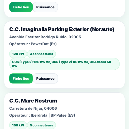
Fiche lieu
Puissance
C.C. Imaginalia Parking Exterior (Norauto)
Avenida Escritor Rodrigo Rubio, 02005
Opérateur :
PowerDot (Es)
120 kW
3 connecteurs
CCS (Type 2) 120 kW x2, CCS (Type 2) 80 kW x3, CHAdeMO 50
kW
Fiche lieu
Puissance
C.C. Mare Nostrum
Carretera de Níjar, 04006
Opérateur :
Iberdrola | BP Pulse (ES)
150 kW
5 connecteurs