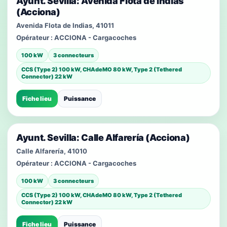
Ayunt. Sevilla: Avenida Flota de Indias
(Acciona)
Avenida Flota de Indias, 41011
Opérateur :
ACCIONA - Cargacoches
100 kW
3 connecteurs
CCS (Type 2) 100 kW, CHAdeMO 80 kW, Type 2 (Tethered
Connector) 22 kW
Fiche lieu
Puissance
Ayunt. Sevilla: Calle Alfarería (Acciona)
Calle Alfarería, 41010
Opérateur :
ACCIONA - Cargacoches
100 kW
3 connecteurs
CCS (Type 2) 100 kW, CHAdeMO 80 kW, Type 2 (Tethered
Connector) 22 kW
Fiche lieu
Puissance