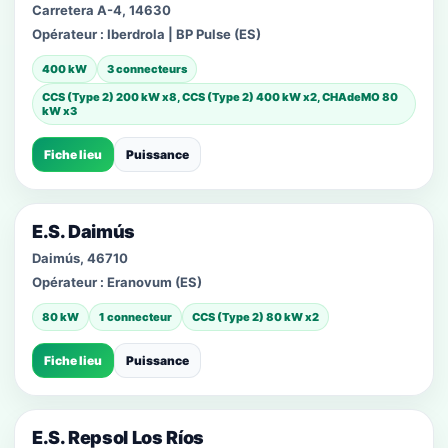
Carretera A-4, 14630
Opérateur :
Iberdrola | BP Pulse (ES)
400 kW
3 connecteurs
CCS (Type 2) 200 kW x8, CCS (Type 2) 400 kW x2, CHAdeMO 80
kW x3
Fiche lieu
Puissance
E.S. Daimús
Daimús, 46710
Opérateur :
Eranovum (ES)
80 kW
1 connecteur
CCS (Type 2) 80 kW x2
Fiche lieu
Puissance
E.S. Repsol Los Ríos