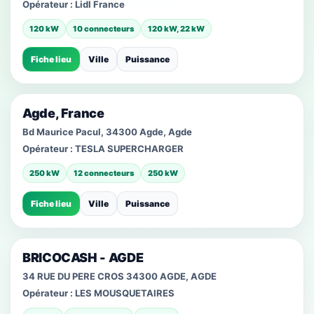
Opérateur :
Lidl France
120 kW
10 connecteurs
120 kW, 22 kW
Fiche lieu
Ville
Puissance
Agde, France
Bd Maurice Pacul, 34300 Agde, Agde
Opérateur :
TESLA SUPERCHARGER
250 kW
12 connecteurs
250 kW
Fiche lieu
Ville
Puissance
BRICOCASH - AGDE
34 RUE DU PERE CROS 34300 AGDE, AGDE
Opérateur :
LES MOUSQUETAIRES