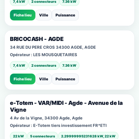
7,4 kW
2 connecteurs
7.36 kW
Fiche lieu
Ville
Puissance
BRICOCASH - AGDE
34 RUE DU PERE CROS 34300 AGDE, AGDE
Opérateur :
LES MOUSQUETAIRES
7,4 kW
2 connecteurs
7.36 kW
Fiche lieu
Ville
Puissance
e-Totem - VAR/MIDI - Agde - Avenue de la
Vigne
4 Av de la Vigne, 34300 Agde, Agde
Opérateur :
E-Totem tiers investissement FR*ETI
22 kW
5 connecteurs
2.29999995231628 kW, 22 kW