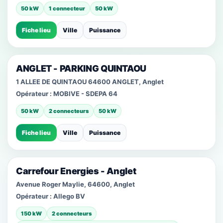
50 kW
1 connecteur
50 kW
Fiche lieu
Ville
Puissance
ANGLET - PARKING QUINTAOU
1 ALLEE DE QUINTAOU 64600 ANGLET, Anglet
Opérateur :
MOBIVE - SDEPA 64
50 kW
2 connecteurs
50 kW
Fiche lieu
Ville
Puissance
Carrefour Energies - Anglet
Avenue Roger Maylie, 64600, Anglet
Opérateur :
Allego BV
150 kW
2 connecteurs