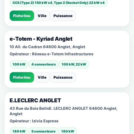
CCS (Type 2) 150 kW x4, Type 2 (Socket Only) 22 kW x4
Fiche lieu
Ville
Puissance
e-Totem - Kyriad Anglet
10 All. du Cadran 64600 Anglet, Anglet
Opérateur :
Réseau e-Totem Infrastructures
100 kW
4 connecteurs
100 kW, 22 kW
Fiche lieu
Ville
Puissance
E.LECLERC ANGLET
43 Rue du Bois BelinE. LECLERC ANGLET 64600 Anglet,
Anglet
Opérateur :
Izivia Express
180 kW
5 connecteurs
180 kW