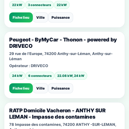
22 kW
3 connecteurs
22 kW
Fiche lieu
Ville
Puissance
Peugeot - ByMyCar - Thonon - powered by
DRIVECO
29 rue de l'Europe, 74200 Anthy-sur-Léman, Anthy-sur-
Léman
Opérateur :
DRIVECO
24 kW
6 connecteurs
22.08 kW, 24 kW
Fiche lieu
Ville
Puissance
RATP Domicile Vacheron - ANTHY SUR
LEMAN - Impasse des contamines
78 Impasse des contamines, 74200 ANTHY -SUR-LEMAN,