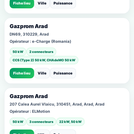
Fiche lieu
Ville
Puissance
Gazprom Arad
DN69, 310229, Arad
Opérateur :
e-Charge (Romania)
50 kW
2 connecteurs
CCS (Type 2) 50 kW, CHAdeMO 50 kW
Fiche lieu
Ville
Puissance
Gazprom Arad
207 Calea Aurel Vlaicu, 310451, Arad, Arad, Arad
Opérateur :
ELMotion
50 kW
3 connecteurs
22 kW, 50 kW