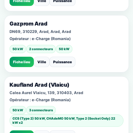
Fiche lieu
Ville
Puissance
Gazprom Arad
DN69, 310229, Arad, Arad, Arad
Opérateur :
e-Charge (Romania)
50 kW
2 connecteurs
50 kW
Fiche lieu
Ville
Puissance
Kaufland Arad (Vlaicu)
Calea Aurel Vlaicu, 139, 310403, Arad
Opérateur :
e-Charge (Romania)
50 kW
3 connecteurs
CCS (Type 2) 50 kW, CHAdeMO 50 kW, Type 2 (Socket Only) 22
kW x2