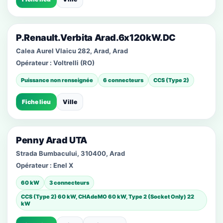
P.Renault.Verbita Arad.6x120kW.DC
Calea Aurel Vlaicu 282, Arad, Arad
Opérateur :
Voltrelli (RO)
Puissance non renseignée
6 connecteurs
CCS (Type 2)
Fiche lieu
Ville
Penny Arad UTA
Strada Bumbacului, 310400, Arad
Opérateur :
Enel X
60 kW
3 connecteurs
CCS (Type 2) 60 kW, CHAdeMO 60 kW, Type 2 (Socket Only) 22
kW