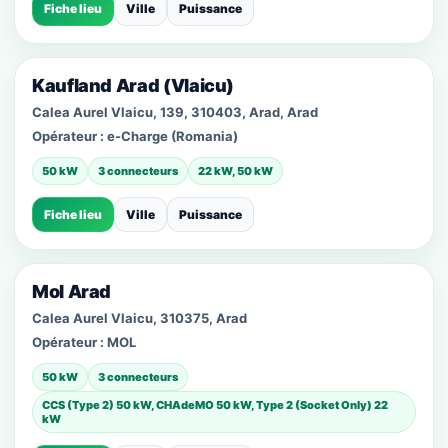
Fiche lieu
Ville
Puissance
Kaufland Arad (Vlaicu)
Calea Aurel Vlaicu, 139, 310403, Arad, Arad
Opérateur :
e-Charge (Romania)
50 kW
3 connecteurs
22 kW, 50 kW
Fiche lieu
Ville
Puissance
Mol Arad
Calea Aurel Vlaicu, 310375, Arad
Opérateur :
MOL
50 kW
3 connecteurs
CCS (Type 2) 50 kW, CHAdeMO 50 kW, Type 2 (Socket Only) 22
kW