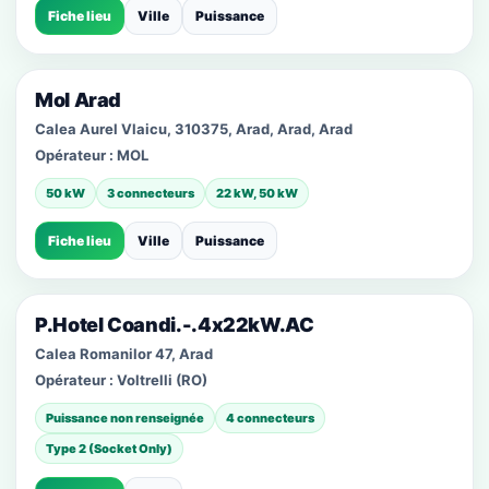
Fiche lieu
Ville
Puissance
Mol Arad
Calea Aurel Vlaicu, 310375, Arad, Arad, Arad
Opérateur :
MOL
50 kW
3 connecteurs
22 kW, 50 kW
Fiche lieu
Ville
Puissance
P.Hotel Coandi.-.4x22kW.AC
Calea Romanilor 47, Arad
Opérateur :
Voltrelli (RO)
Puissance non renseignée
4 connecteurs
Type 2 (Socket Only)