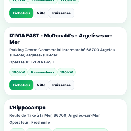
22,1 kW
2 connecteurs
22.08 kW
Fiche lieu
Ville
Puissance
IZIVIA FAST - McDonald's - Argelès-sur-
Mer
Parking Centre Commercial Intermarché 66700 Argelès-
sur-Mer, Argelès-sur-Mer
Opérateur :
IZIVIA FAST
180 kW
6 connecteurs
180 kW
Fiche lieu
Ville
Puissance
L'Hippocampe
Route de Taxo à la Mer, 66700, Argelès-sur-Mer
Opérateur :
Freshmile