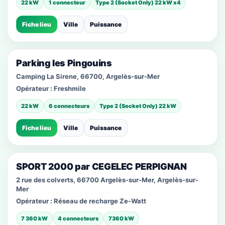
22 kW
1 connecteur
Type 2 (Socket Only) 22 kW x4
Fiche lieu
Ville
Puissance
Parking les Pingouins
Camping La Sirene, 66700, Argelès-sur-Mer
Opérateur :
Freshmile
22 kW
6 connecteurs
Type 2 (Socket Only) 22 kW
Fiche lieu
Ville
Puissance
SPORT 2000 par CEGELEC PERPIGNAN
2 rue des colverts, 66700 Argelès-sur-Mer, Argelès-sur-
Mer
Opérateur :
Réseau de recharge Ze-Watt
7 360 kW
4 connecteurs
7360 kW