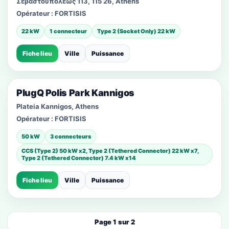
Σεβαστουπόλεως 113, 115 26, Athens
Opérateur :
FORTISIS
22 kW
1 connecteur
Type 2 (Socket Only) 22 kW
Fiche lieu
Ville
Puissance
PlugQ Polis Park Kannigos
Plateia Kannigos, Athens
Opérateur :
FORTISIS
50 kW
3 connecteurs
CCS (Type 2) 50 kW x2, Type 2 (Tethered Connector) 22 kW x7,
Type 2 (Tethered Connector) 7.4 kW x14
Fiche lieu
Ville
Puissance
Page 1 sur 2