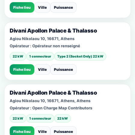
Fiche lieu
Ville
Puissance
Divani Apollon Palace & Thalasso
Agiou Nikolaou 10, 16671, Athens
Opérateur :
Opérateur non renseigné
22 kW
1 connecteur
Type 2 (Socket Only) 22 kW
Fiche lieu
Ville
Puissance
Divani Apollon Palace & Thalasso
Agiou Nikolaou 10, 16671, Athens, Athens
Opérateur :
Open Charge Map Contributors
22 kW
1 connecteur
22 kW
Fiche lieu
Ville
Puissance