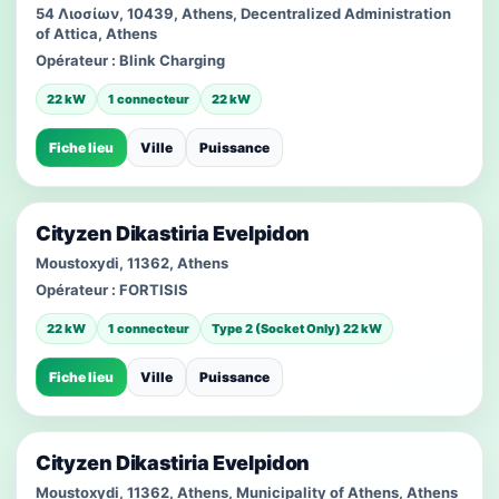
54 Λιοσίων, 10439, Athens, Decentralized Administration
of Attica, Athens
Opérateur :
Blink Charging
22 kW
1 connecteur
22 kW
Fiche lieu
Ville
Puissance
Cityzen Dikastiria Evelpidon
Moustoxydi, 11362, Athens
Opérateur :
FORTISIS
22 kW
1 connecteur
Type 2 (Socket Only) 22 kW
Fiche lieu
Ville
Puissance
Cityzen Dikastiria Evelpidon
Moustoxydi, 11362, Athens, Municipality of Athens, Athens