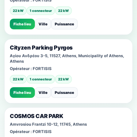
Opérateur :
FORTISIS
22 kW
1 connecteur
22 kW
Fiche lieu
Ville
Puissance
Cityzen Parking Pyrgos
Αγίου Ανδρέου 3-5, 11527, Athens, Municipality of Athens,
Athens
Opérateur :
FORTISIS
22 kW
1 connecteur
22 kW
Fiche lieu
Ville
Puissance
COSMOS CAR PARK
Amvrosiou Frantzi 10-12, 11745, Athens
Opérateur :
FORTISIS