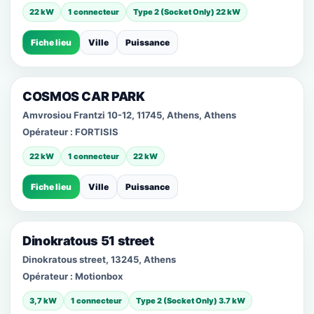
22 kW
1 connecteur
Type 2 (Socket Only) 22 kW
Fiche lieu
Ville
Puissance
COSMOS CAR PARK
Amvrosiou Frantzi 10-12, 11745, Athens, Athens
Opérateur :
FORTISIS
22 kW
1 connecteur
22 kW
Fiche lieu
Ville
Puissance
Dinokratous 51 street
Dinokratous street, 13245, Athens
Opérateur :
Motionbox
3,7 kW
1 connecteur
Type 2 (Socket Only) 3.7 kW