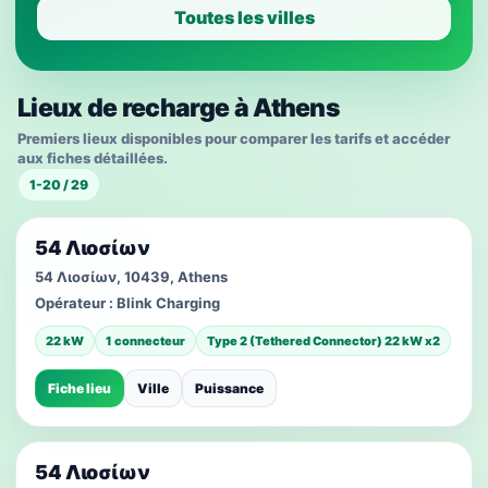
Toutes les villes
Lieux de recharge à Athens
Premiers lieux disponibles pour comparer les tarifs et accéder
aux fiches détaillées.
1-20 / 29
54 Λιοσίων
54 Λιοσίων, 10439, Athens
Opérateur :
Blink Charging
22 kW
1 connecteur
Type 2 (Tethered Connector) 22 kW x2
Fiche lieu
Ville
Puissance
54 Λιοσίων