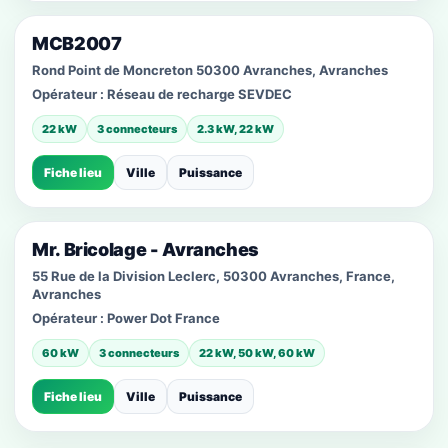
MCB2007
Rond Point de Moncreton 50300 Avranches, Avranches
Opérateur :
Réseau de recharge SEVDEC
22 kW
3 connecteurs
2.3 kW, 22 kW
Fiche lieu
Ville
Puissance
Mr. Bricolage - Avranches
55 Rue de la Division Leclerc, 50300 Avranches, France,
Avranches
Opérateur :
Power Dot France
60 kW
3 connecteurs
22 kW, 50 kW, 60 kW
Fiche lieu
Ville
Puissance