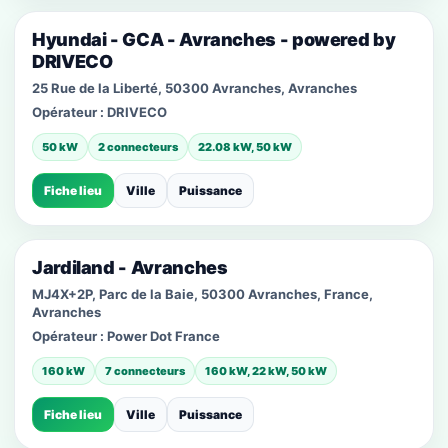
Hyundai - GCA - Avranches - powered by
DRIVECO
25 Rue de la Liberté, 50300 Avranches, Avranches
Opérateur :
DRIVECO
50 kW
2 connecteurs
22.08 kW, 50 kW
Fiche lieu
Ville
Puissance
Jardiland - Avranches
MJ4X+2P, Parc de la Baie, 50300 Avranches, France,
Avranches
Opérateur :
Power Dot France
160 kW
7 connecteurs
160 kW, 22 kW, 50 kW
Fiche lieu
Ville
Puissance