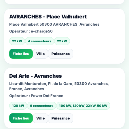
AVRANCHES - Place Valhubert
Place Valhubert 50300 AVRANCHES, Avranches
Opérateur :
e-charge50
22 kW
4 connecteurs
22 kW
Fiche lieu
Ville
Puissance
Del Arte - Avranches
Lieu-dit Montcreton, Pl. de la Gare, 50300 Avranches,
France, Avranches
Opérateur :
Power Dot France
120 kW
6 connecteurs
100 kW, 120 kW, 22 kW, 50 kW
Fiche lieu
Ville
Puissance