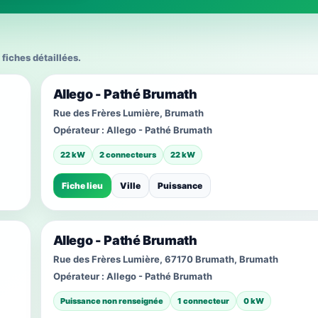
 fiches détaillées.
Allego - Pathé Brumath
Rue des Frères Lumière, Brumath
Opérateur :
Allego - Pathé Brumath
22 kW
2 connecteurs
22 kW
Fiche lieu
Ville
Puissance
Allego - Pathé Brumath
Rue des Frères Lumière, 67170 Brumath, Brumath
Opérateur :
Allego - Pathé Brumath
Puissance non renseignée
1 connecteur
0 kW