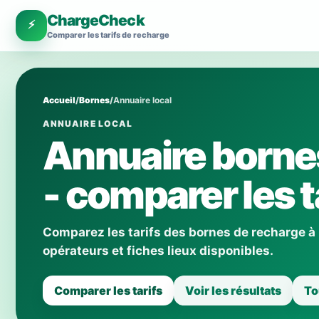
ChargeCheck
⚡
Comparer les tarifs de recharge
Accueil
/
Bornes
/
Annuaire local
ANNUAIRE LOCAL
Annuaire born
- comparer les t
Comparez les tarifs des bornes de recharge 
opérateurs et fiches lieux disponibles.
Comparer les tarifs
Voir les résultats
To