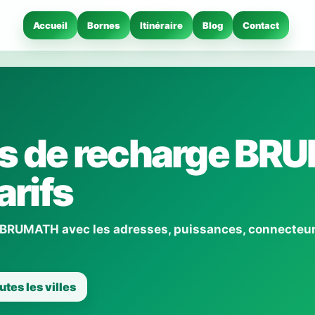
Accueil
Bornes
Itinéraire
Blog
Contact
es de recharge B
arifs
à BRUMATH avec les adresses, puissances, connecteur
utes les villes