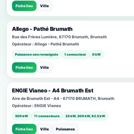
Fiche lieu
Ville
Allego - Pathé Brumath
Rue des Frères Lumière, 67170 Brumath, Brumath
Opérateur :
Allego - Pathé Brumath
Puissance non renseignée
1 connecteur
0 kW
Fiche lieu
Ville
ENGIE Vianeo - A4 Brumath Est
Aire de Brumath Est - A4 - 67170 BRUMATH, Brumath
Opérateur :
ENGIE Vianeo
300 kW
11 connecteurs
22 kW, 300 kW, 62.5 kW
Fiche lieu
Ville
Puissance