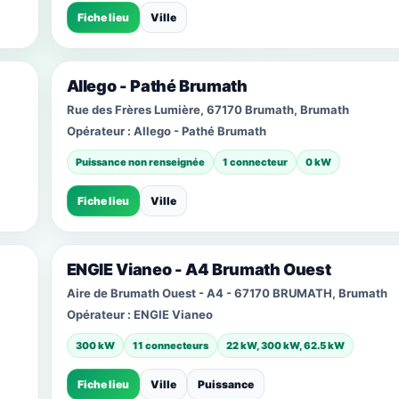
Fiche lieu
Ville
Allego - Pathé Brumath
Rue des Frères Lumière, 67170 Brumath, Brumath
Opérateur :
Allego - Pathé Brumath
Puissance non renseignée
1 connecteur
0 kW
Fiche lieu
Ville
ENGIE Vianeo - A4 Brumath Ouest
Aire de Brumath Ouest - A4 - 67170 BRUMATH, Brumath
Opérateur :
ENGIE Vianeo
300 kW
11 connecteurs
22 kW, 300 kW, 62.5 kW
Fiche lieu
Ville
Puissance