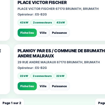
PLACE VICTOR FISCHER
PLACE VICTOR FISCHER 67170 BRUMATH, BRUMATH
Opérateur :
ES-B2G
43 kW
2 connecteurs
43 kW
Fiche lieu
Ville
Puissance
E
PLANIGY PAR ES / COMMUNE DE BRUMATH
ANDRE MALRAUX
29 RUE ANDRE MALRAUX 67170 BRUMATH, BRUMATH
Opérateur :
ES-B2G
22 kW
2 connecteurs
22 kW
Fiche lieu
Ville
Puissance
Page 1 sur 2
Page