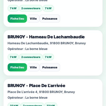
Opérateur :
La borne bleue
7 kW
2 connecteurs
7 kW
Fiche lieu
Ville
Puissance
BRUNOY - Hameau De Lachambaudie
Hameau De Lachambaudie, 91800 BRUNOY, Brunoy
Opérateur :
La borne bleue
7 kW
2 connecteurs
7 kW
Fiche lieu
Ville
Puissance
BRUNOY - Place De L'arrivée
Place De L'arrivée 4, 91800 BRUNOY, Brunoy
Opérateur :
La borne bleue
22 kW
2 connecteurs
22 kW