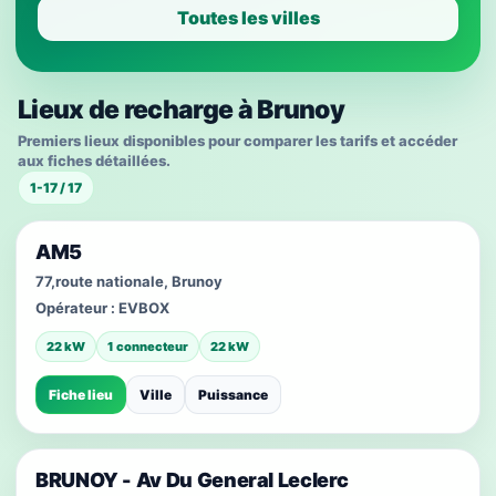
Toutes les villes
Lieux de recharge à Brunoy
Premiers lieux disponibles pour comparer les tarifs et accéder
aux fiches détaillées.
1-17 / 17
AM5
77,route nationale, Brunoy
Opérateur :
EVBOX
22 kW
1 connecteur
22 kW
Fiche lieu
Ville
Puissance
BRUNOY - Av Du General Leclerc