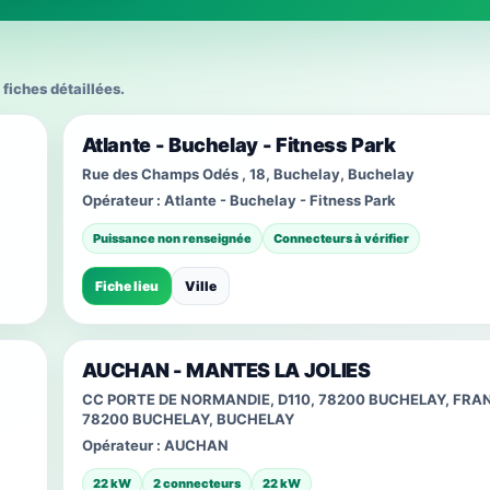
 fiches détaillées.
Atlante - Buchelay - Fitness Park
Rue des Champs Odés , 18, Buchelay, Buchelay
Opérateur :
Atlante - Buchelay - Fitness Park
Puissance non renseignée
Connecteurs à vérifier
Fiche lieu
Ville
AUCHAN - MANTES LA JOLIES
CC PORTE DE NORMANDIE, D110, 78200 BUCHELAY, FRA
78200 BUCHELAY, BUCHELAY
Opérateur :
AUCHAN
22 kW
2 connecteurs
22 kW