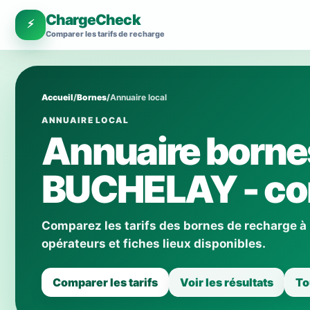
ChargeCheck
⚡
Comparer les tarifs de recharge
Accueil
/
Bornes
/
Annuaire local
ANNUAIRE LOCAL
Annuaire borne
BUCHELAY - com
Comparez les tarifs des bornes de recharge 
opérateurs et fiches lieux disponibles.
Comparer les tarifs
Voir les résultats
To