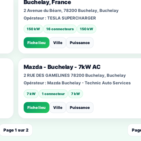
Buchelay, France
2 Avenue du Béarn, 78200 Buchelay, Buchelay
Opérateur :
TESLA SUPERCHARGER
150 kW
16 connecteurs
150 kW
Fiche lieu
Ville
Puissance
Mazda - Buchelay - 7kW AC
2 RUE DES GAMELINES 78200 Buchelay, Buchelay
Opérateur :
Mazda Buchelay - Technic Auto Services
7 kW
1 connecteur
7 kW
Fiche lieu
Ville
Puissance
Page 1 sur 2
Page