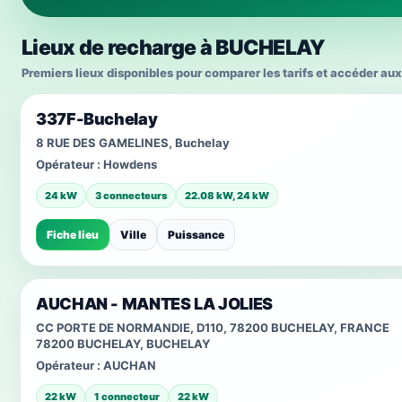
Lieux de recharge à BUCHELAY
Premiers lieux disponibles pour comparer les tarifs et accéder aux
337F-Buchelay
8 RUE DES GAMELINES, Buchelay
Opérateur :
Howdens
24 kW
3 connecteurs
22.08 kW, 24 kW
Fiche lieu
Ville
Puissance
AUCHAN - MANTES LA JOLIES
CC PORTE DE NORMANDIE, D110, 78200 BUCHELAY, FRANCE
78200 BUCHELAY, BUCHELAY
Opérateur :
AUCHAN
22 kW
1 connecteur
22 kW