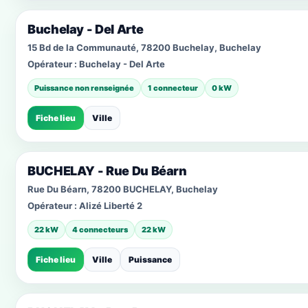
Buchelay - Del Arte
15 Bd de la Communauté, 78200 Buchelay, Buchelay
Opérateur :
Buchelay - Del Arte
Puissance non renseignée
1 connecteur
0 kW
Fiche lieu
Ville
BUCHELAY - Rue Du Béarn
Rue Du Béarn, 78200 BUCHELAY, Buchelay
Opérateur :
Alizé Liberté 2
22 kW
4 connecteurs
22 kW
Fiche lieu
Ville
Puissance