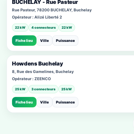
BUCHELAY - Rue Pasteur
Rue Pasteur, 78200 BUCHELAY, Buchelay
Opérateur :
Alizé Liberté 2
22 kW
4 connecteurs
22 kW
Fiche lieu
Ville
Puissance
Howdens Buchelay
8, Rue des Gamelines, Buchelay
Opérateur :
ZEENCO
25 kW
3 connecteurs
25 kW
Fiche lieu
Ville
Puissance