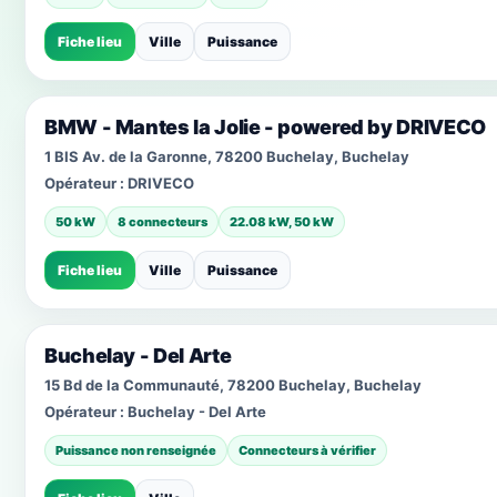
Fiche lieu
Ville
Puissance
BMW - Mantes la Jolie - powered by DRIVECO
1 BIS Av. de la Garonne, 78200 Buchelay, Buchelay
Opérateur :
DRIVECO
50 kW
8 connecteurs
22.08 kW, 50 kW
Fiche lieu
Ville
Puissance
Buchelay - Del Arte
15 Bd de la Communauté, 78200 Buchelay, Buchelay
Opérateur :
Buchelay - Del Arte
Puissance non renseignée
Connecteurs à vérifier