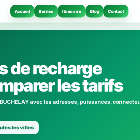
Accueil
Bornes
Itinéraire
Blog
Contact
s de recharge
parer les tarifs
à BUCHELAY avec les adresses, puissances, connecteu
utes les villes