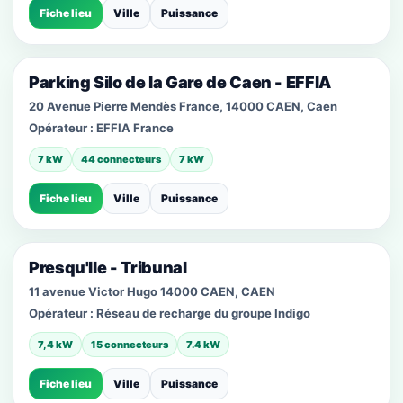
Fiche lieu
Ville
Puissance
Parking Silo de la Gare de Caen - EFFIA
20 Avenue Pierre Mendès France, 14000 CAEN, Caen
Opérateur :
EFFIA France
7 kW
44 connecteurs
7 kW
Fiche lieu
Ville
Puissance
Presqu'Ile - Tribunal
11 avenue Victor Hugo 14000 CAEN, CAEN
Opérateur :
Réseau de recharge du groupe Indigo
7,4 kW
15 connecteurs
7.4 kW
Fiche lieu
Ville
Puissance