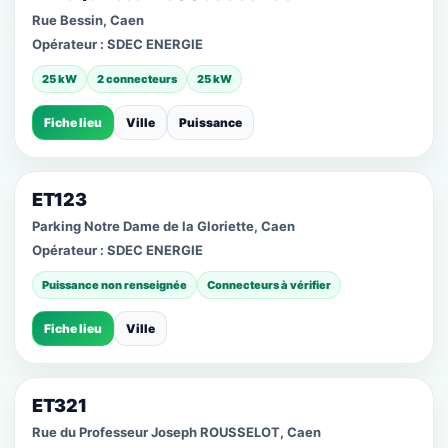
Rue Bessin, Caen
Opérateur :
SDEC ENERGIE
25 kW
2 connecteurs
25 kW
Fiche lieu
Ville
Puissance
ET123
Parking Notre Dame de la Gloriette, Caen
Opérateur :
SDEC ENERGIE
Puissance non renseignée
Connecteurs à vérifier
Fiche lieu
Ville
ET321
Rue du Professeur Joseph ROUSSELOT, Caen