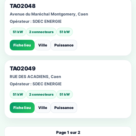
TAO2048
Avenue du Maréchal Montgomery, Caen
Opérateur :
SDEC ENERGIE
51 kW
2 connecteurs
51 kW
Fiche lieu
Ville
Puissance
TAO2049
RUE DES ACADIENS, Caen
Opérateur :
SDEC ENERGIE
51 kW
2 connecteurs
51 kW
Fiche lieu
Ville
Puissance
Page 1 sur 2