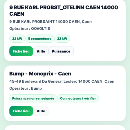
9 RUE KARL PROBST_OTELINN CAEN 14000
CAEN
9 RUE KARL PROBSAINT 14000 CAEN, Caen
Opérateur :
QOVOLTIS
22 kW
5 connecteurs
22 kW
Fiche lieu
Ville
Puissance
Bump - Monoprix - Caen
45-49 Boulevard Du Général Leclerc 14000 CAEN, Caen
Opérateur :
Bump
Puissance non renseignée
Connecteurs à vérifier
Fiche lieu
Ville