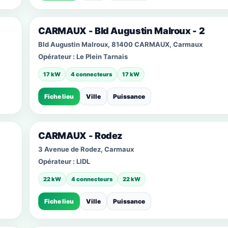
CARMAUX - Bld Augustin Malroux - 2
Bld Augustin Malroux, 81400 CARMAUX, Carmaux
Opérateur :
Le Plein Tarnais
17 kW
4 connecteurs
17 kW
Fiche lieu
Ville
Puissance
CARMAUX - Rodez
3 Avenue de Rodez, Carmaux
Opérateur :
LIDL
22 kW
4 connecteurs
22 kW
Fiche lieu
Ville
Puissance