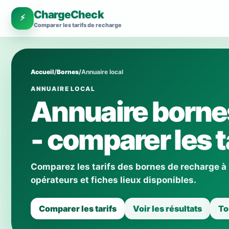
ChargeCheck
⚡
Comparer les tarifs de recharge
Accueil
/
Bornes
/
Annuaire local
ANNUAIRE LOCAL
Annuaire borne
- comparer les t
Comparez les tarifs des bornes de recharge à
opérateurs et fiches lieux disponibles.
Comparer les tarifs
Voir les résultats
To