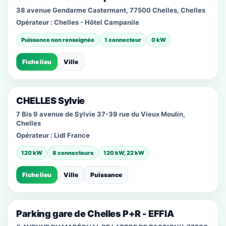
38 avenue Gendarme Castermant, 77500 Chelles, Chelles
Opérateur :
Chelles - Hôtel Campanile
Puissance non renseignée
1 connecteur
0 kW
Fiche lieu
Ville
CHELLES Sylvie
7 Bis 9 avenue de Sylvie 37-39 rue du Vieux Moulin,
Chelles
Opérateur :
Lidl France
120 kW
8 connecteurs
120 kW, 22 kW
Fiche lieu
Ville
Puissance
Parking gare de Chelles P+R - EFFIA