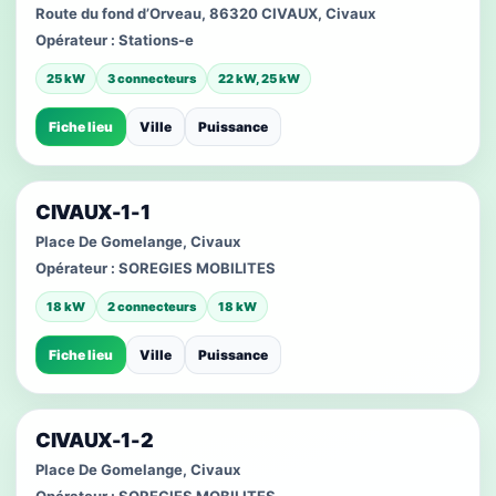
Route du fond d’Orveau, 86320 CIVAUX, Civaux
Opérateur :
Stations-e
25 kW
3 connecteurs
22 kW, 25 kW
Fiche lieu
Ville
Puissance
CIVAUX-1-1
Place De Gomelange, Civaux
Opérateur :
SOREGIES MOBILITES
18 kW
2 connecteurs
18 kW
Fiche lieu
Ville
Puissance
CIVAUX-1-2
Place De Gomelange, Civaux