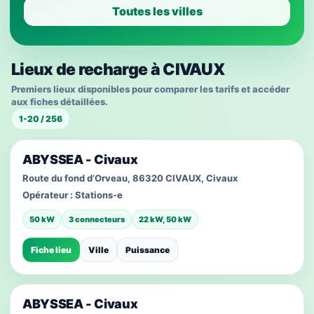
Toutes les villes
Lieux de recharge à CIVAUX
Premiers lieux disponibles pour comparer les tarifs et accéder
aux fiches détaillées.
1-20 / 256
ABYSSEA - Civaux
Route du fond d’Orveau, 86320 CIVAUX, Civaux
Opérateur :
Stations-e
50 kW
3 connecteurs
22 kW, 50 kW
Fiche lieu
Ville
Puissance
ABYSSEA - Civaux