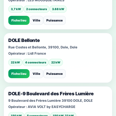
Opérateur :
LES MOUSQUETAIRES
3,7 kW
2 connecteurs
3.68 kW
Fiche lieu
Ville
Puissance
DOLE Bellonte
Rue Costes et Bellonte, 39100, Dole, Dole
Opérateur :
Lidl France
22 kW
4 connecteurs
22 kW
Fiche lieu
Ville
Puissance
DOLE-9 Boulevard des Frères Lumière
9 Boulevard des Frères Lumière 39100 DOLE, DOLE
Opérateur :
AVIA VOLT by EASYCHARGE
150 kW
5 connecteurs
150 kW, 22 kW