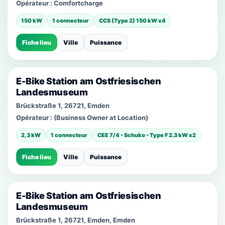
Opérateur :
Comfortcharge
150 kW
1 connecteur
CCS (Type 2) 150 kW x4
Fiche lieu
Ville
Puissance
E-Bike Station am Ostfriesischen
Landesmuseum
Brückstraße 1, 26721, Emden
Opérateur :
(Business Owner at Location)
2,3 kW
1 connecteur
CEE 7/4 - Schuko - Type F 2.3 kW x2
Fiche lieu
Ville
Puissance
E-Bike Station am Ostfriesischen
Landesmuseum
Brückstraße 1, 26721, Emden, Emden