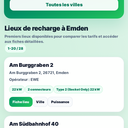
Toutes les villes
Lieux de recharge à Emden
Premiers lieux disponibles pour comparer les tarifs et accéder
aux fiches détaillées.
1-20 / 28
Am Burggraben 2
Am Burggraben 2, 26721, Emden
Opérateur :
EWE
22 kW
2 connecteurs
Type 2 (Socket Only) 22 kW
Fiche lieu
Ville
Puissance
Am Südbahnhof 40