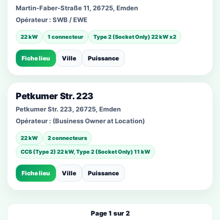
Martin-Faber-Straße 11, 26725, Emden
Opérateur :
SWB / EWE
22 kW
1 connecteur
Type 2 (Socket Only) 22 kW x2
Fiche lieu
Ville
Puissance
Petkumer Str. 223
Petkumer Str. 223, 26725, Emden
Opérateur :
(Business Owner at Location)
22 kW
2 connecteurs
CCS (Type 2) 22 kW, Type 2 (Socket Only) 11 kW
Fiche lieu
Ville
Puissance
Page 1 sur 2