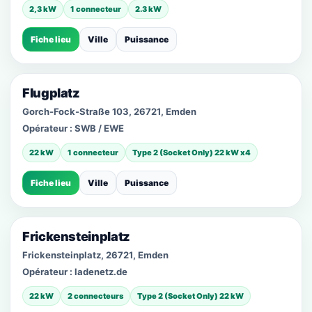
2,3 kW
1 connecteur
2.3 kW
Fiche lieu
Ville
Puissance
Flugplatz
Gorch-Fock-Straße 103, 26721, Emden
Opérateur :
SWB / EWE
22 kW
1 connecteur
Type 2 (Socket Only) 22 kW x4
Fiche lieu
Ville
Puissance
Frickensteinplatz
Frickensteinplatz, 26721, Emden
Opérateur :
ladenetz.de
22 kW
2 connecteurs
Type 2 (Socket Only) 22 kW