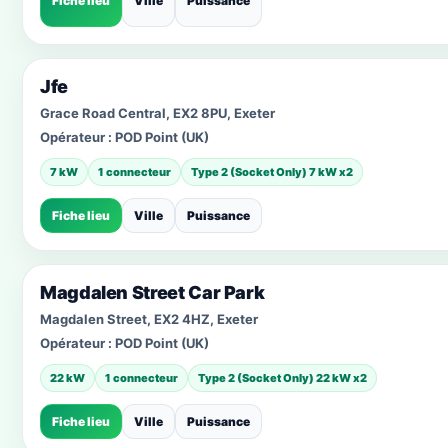
Fiche lieu
Ville
Puissance
Jfe
Grace Road Central, EX2 8PU, Exeter
Opérateur :
POD Point (UK)
7 kW
1 connecteur
Type 2 (Socket Only) 7 kW x2
Fiche lieu
Ville
Puissance
Magdalen Street Car Park
Magdalen Street, EX2 4HZ, Exeter
Opérateur :
POD Point (UK)
22 kW
1 connecteur
Type 2 (Socket Only) 22 kW x2
Fiche lieu
Ville
Puissance