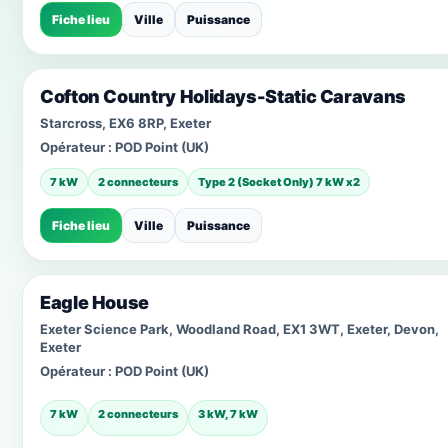
Fiche lieu
Ville
Puissance
Cofton Country Holidays-Static Caravans
Starcross, EX6 8RP, Exeter
Opérateur :
POD Point (UK)
7 kW
2 connecteurs
Type 2 (Socket Only) 7 kW x2
Fiche lieu
Ville
Puissance
Eagle House
Exeter Science Park, Woodland Road, EX1 3WT, Exeter, Devon,
Exeter
Opérateur :
POD Point (UK)
7 kW
2 connecteurs
3 kW, 7 kW