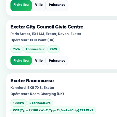
Fiche lieu
Ville
Puissance
Exeter City Council Civic Centre
Paris Street, EX1 1JJ, Exeter, Devon, Exeter
Opérateur :
POD Point (UK)
7 kW
1 connecteur
7 kW
Fiche lieu
Ville
Puissance
Exeter Racecourse
Kennford, EX6 7XS, Exeter
Opérateur :
Roam Charging (UK)
100 kW
3 connecteurs
CCS (Type 2) 100 kW x2, Type 2 (Socket Only) 22 kW x2