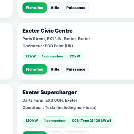
Fiche lieu
Ville
Puissance
Exeter Civic Centre
Paris Street, EX1 1JN, Exeter, Exeter
Opérateur :
POD Point (UK)
22 kW
1 connecteur
22 kW
Fiche lieu
Ville
Puissance
Exeter Supercharger
Darts Farm, EX3 0QH, Exeter
Opérateur :
Tesla (including non-tesla)
120 kW
1 connecteur
CCS (Type 2) 120 kW x8