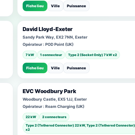
Fiche lieu
Ville
Puissance
David Lloyd-Exeter
Sandy Park Way, EX2 7NN, Exeter
Opérateur :
POD Point (UK)
7 kW
1 connecteur
Type 2 (Socket Only) 7 kW x2
Fiche lieu
Ville
Puissance
EVC Woodbury Park
Woodbury Castle, EX5 1JJ, Exeter
Opérateur :
Roam Charging (UK)
22 kW
2 connecteurs
Type 2 (Tethered Connector) 22 kW, Type 2 (Tethered Connector
x2