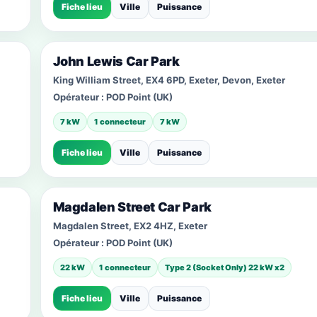
Fiche lieu
Ville
Puissance
John Lewis Car Park
King William Street, EX4 6PD, Exeter, Devon, Exeter
Opérateur :
POD Point (UK)
7 kW
1 connecteur
7 kW
Fiche lieu
Ville
Puissance
Magdalen Street Car Park
Magdalen Street, EX2 4HZ, Exeter
Opérateur :
POD Point (UK)
22 kW
1 connecteur
Type 2 (Socket Only) 22 kW x2
Fiche lieu
Ville
Puissance