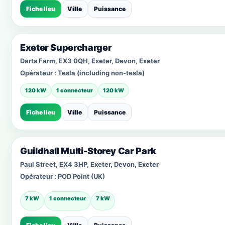
Fiche lieu
Ville
Puissance
Exeter Supercharger
Darts Farm, EX3 0QH, Exeter, Devon, Exeter
Opérateur :
Tesla (including non-tesla)
120 kW
1 connecteur
120 kW
Fiche lieu
Ville
Puissance
Guildhall Multi-Storey Car Park
Paul Street, EX4 3HP, Exeter, Devon, Exeter
Opérateur :
POD Point (UK)
7 kW
1 connecteur
7 kW