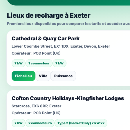
Lieux de recharge à Exeter
Premiers lieux disponibles pour comparer les tarifs et accéder aux
Cathedral & Quay Car Park
Lower Coombe Street, EX1 1DX, Exeter, Devon, Exeter
Opérateur :
POD Point (UK)
7 kW
1 connecteur
7 kW
Fiche lieu
Ville
Puissance
Cofton Country Holidays-Kingfisher Lodges
Starcross, EX6 8RP, Exeter
Opérateur :
POD Point (UK)
7 kW
2 connecteurs
Type 2 (Socket Only) 7 kW x2