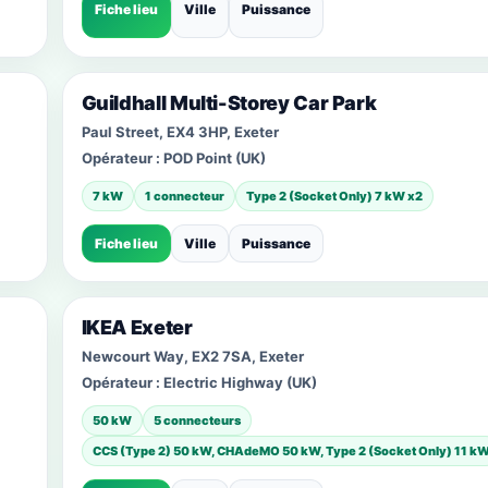
Fiche lieu
Ville
Puissance
Guildhall Multi-Storey Car Park
Paul Street, EX4 3HP, Exeter
Opérateur :
POD Point (UK)
7 kW
1 connecteur
Type 2 (Socket Only) 7 kW x2
Fiche lieu
Ville
Puissance
IKEA Exeter
Newcourt Way, EX2 7SA, Exeter
Opérateur :
Electric Highway (UK)
50 kW
5 connecteurs
CCS (Type 2) 50 kW, CHAdeMO 50 kW, Type 2 (Socket Only) 11 k