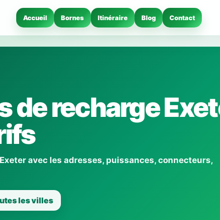
Accueil
Bornes
Itinéraire
Blog
Contact
 de recharge Exet
ifs
 Exeter avec les adresses, puissances, connecteurs,
utes les villes