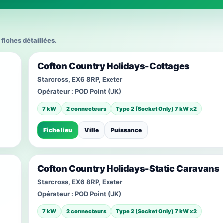
 fiches détaillées.
Cofton Country Holidays-Cottages
Starcross, EX6 8RP, Exeter
Opérateur :
POD Point (UK)
7 kW
2 connecteurs
Type 2 (Socket Only) 7 kW x2
Fiche lieu
Ville
Puissance
Cofton Country Holidays-Static Caravans
Starcross, EX6 8RP, Exeter
Opérateur :
POD Point (UK)
7 kW
2 connecteurs
Type 2 (Socket Only) 7 kW x2