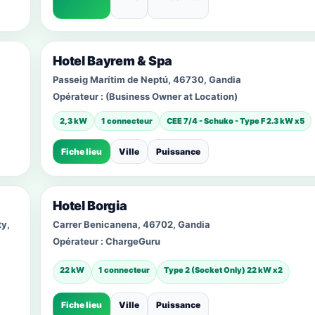
Hotel Bayrem & Spa
Passeig Marítim de Neptú, 46730, Gandia
Opérateur :
(Business Owner at Location)
2,3 kW
1 connecteur
CEE 7/4 - Schuko - Type F 2.3 kW x5
Fiche lieu
Ville
Puissance
Hotel Borgia
ty,
Carrer Benicanena, 46702, Gandia
Opérateur :
ChargeGuru
22 kW
1 connecteur
Type 2 (Socket Only) 22 kW x2
Fiche lieu
Ville
Puissance