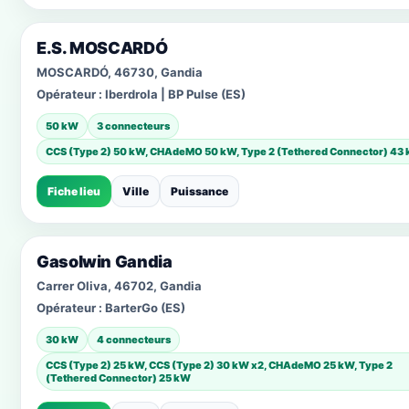
E.S. MOSCARDÓ
MOSCARDÓ, 46730, Gandia
Opérateur :
Iberdrola | BP Pulse (ES)
50 kW
3 connecteurs
CCS (Type 2) 50 kW, CHAdeMO 50 kW, Type 2 (Tethered Connector) 43
Fiche lieu
Ville
Puissance
Gasolwin Gandia
Carrer Oliva, 46702, Gandia
Opérateur :
BarterGo (ES)
30 kW
4 connecteurs
CCS (Type 2) 25 kW, CCS (Type 2) 30 kW x2, CHAdeMO 25 kW, Type 2
(Tethered Connector) 25 kW