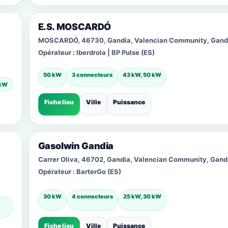
E.S. MOSCARDÓ
MOSCARDÓ, 46730, Gandia, Valencian Community, Gand
Opérateur :
Iberdrola | BP Pulse (ES)
50 kW
3 connecteurs
43 kW, 50 kW
 kW
Fiche lieu
Ville
Puissance
Gasolwin Gandia
Carrer Oliva, 46702, Gandia, Valencian Community, Gand
Opérateur :
BarterGo (ES)
30 kW
4 connecteurs
25 kW, 30 kW
Fiche lieu
Ville
Puissance