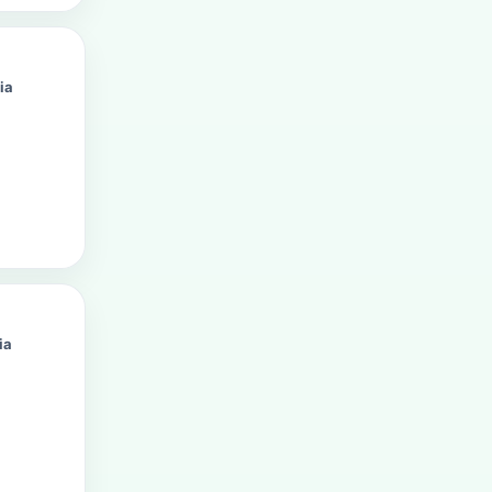
ia
ia