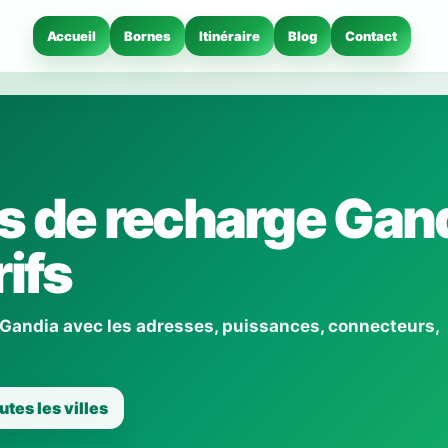
Accueil
Bornes
Itinéraire
Blog
Contact
 de recharge Gand
ifs
 Gandia avec les adresses, puissances, connecteurs,
utes les villes