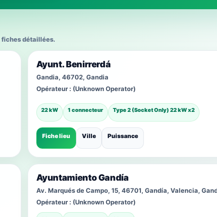
 fiches détaillées.
Ayunt. Benirrerdá
Gandia, 46702, Gandia
Opérateur :
(Unknown Operator)
22 kW
1 connecteur
Type 2 (Socket Only) 22 kW x2
Fiche lieu
Ville
Puissance
Ayuntamiento Gandía
Av. Marqués de Campo, 15, 46701, Gandía, Valencia, Gand
Opérateur :
(Unknown Operator)