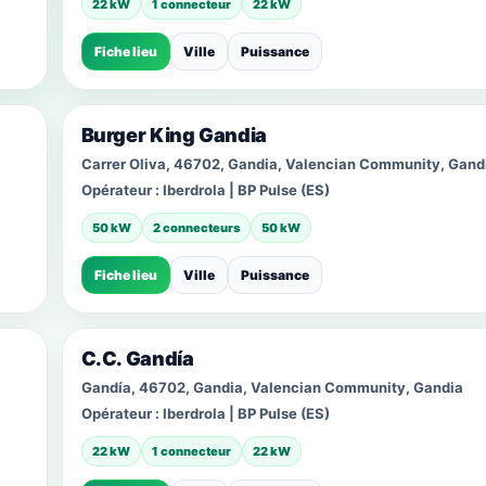
22 kW
1 connecteur
22 kW
Fiche lieu
Ville
Puissance
Burger King Gandia
Carrer Oliva, 46702, Gandia, Valencian Community, Gand
Opérateur :
Iberdrola | BP Pulse (ES)
50 kW
2 connecteurs
50 kW
Fiche lieu
Ville
Puissance
C.C. Gandía
Gandía, 46702, Gandia, Valencian Community, Gandia
Opérateur :
Iberdrola | BP Pulse (ES)
22 kW
1 connecteur
22 kW