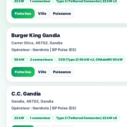
22 kW
1 connecteur
Type 2 (Tethered Connector) 22 kW x2
Fiche lieu
Ville
Puissance
Burger King Gandia
Carrer Oliva, 46702, Gandia
Opérateur :
Iberdrola | BP Pulse (ES)
50 kW
2 connecteurs
CCS (Type 2) 50 kW x2, CHAdeMO 50 kW
Fiche lieu
Ville
Puissance
C.C. Gandía
Gandía, 46702, Gandia
Opérateur :
Iberdrola | BP Pulse (ES)
22 kW
1 connecteur
Type 2 (Tethered Connector) 22 kW x8