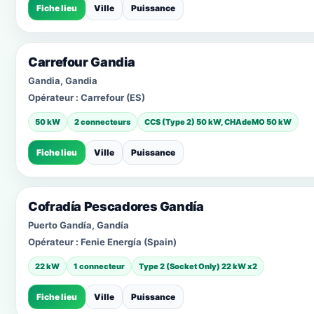
Fiche lieu
Ville
Puissance
Carrefour Gandia
Gandia, Gandia
Opérateur :
Carrefour (ES)
50 kW
2 connecteurs
CCS (Type 2) 50 kW, CHAdeMO 50 kW
Fiche lieu
Ville
Puissance
Cofradía Pescadores Gandía
Puerto Gandía, Gandía
Opérateur :
Fenie Energía (Spain)
22 kW
1 connecteur
Type 2 (Socket Only) 22 kW x2
Fiche lieu
Ville
Puissance