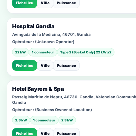
Fiche lieu
Ville
Puissance
Hospital Gandia
Avinguda de la Medicina, 46701, Gandia
Opérateur :
(Unknown Operator)
22 kW
1 connecteur
Type 2 (Socket Only) 22 kW x2
Fiche lieu
Ville
Puissance
Hotel Bayrem & Spa
Passeig Marítim de Neptú, 46730, Gandia, Valencian Communi
Gandia
Opérateur :
(Business Owner at Location)
2,3 kW
1 connecteur
2.3 kW
Fiche lieu
Ville
Puissance