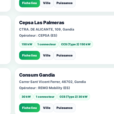
Fiche lieu
Ville
Puissance
Cepsa Las Palmeras
CTRA. DE ALICANTE, 109, Gandía
Opérateur :
CEPSA (ES)
150 kW
1 connecteur
CCS (Type 2) 150 kW
Fiche lieu
Ville
Puissance
Consum Gandia
Carrer Sant Vicent Ferrer, 46702, Gandia
Opérateur :
REMO Mobility (ES)
30 kW
1 connecteur
CCS (Type 2) 30 kW
Fiche lieu
Ville
Puissance