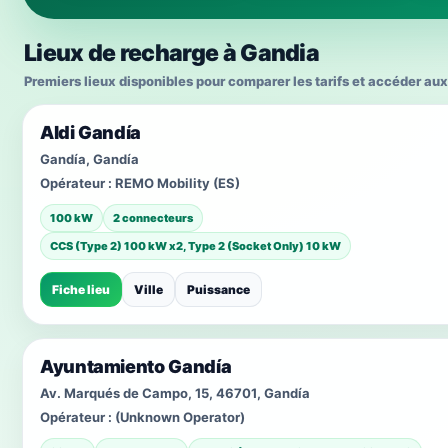
Lieux de recharge à Gandia
Premiers lieux disponibles pour comparer les tarifs et accéder aux
Aldi Gandía
Gandía, Gandía
Opérateur :
REMO Mobility (ES)
100 kW
2 connecteurs
CCS (Type 2) 100 kW x2, Type 2 (Socket Only) 10 kW
Fiche lieu
Ville
Puissance
Ayuntamiento Gandía
Av. Marqués de Campo, 15, 46701, Gandía
Opérateur :
(Unknown Operator)