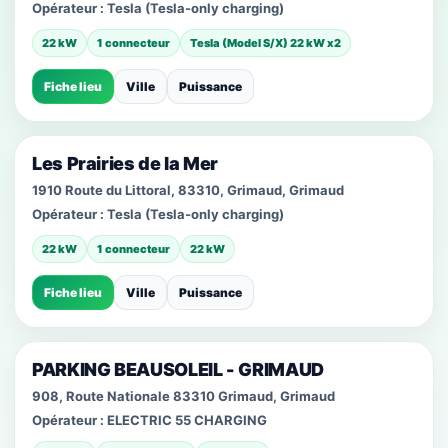
Opérateur :
Tesla (Tesla-only charging)
22 kW
1 connecteur
Tesla (Model S/X) 22 kW x2
Fiche lieu
Ville
Puissance
Les Prairies de la Mer
1910 Route du Littoral, 83310, Grimaud, Grimaud
Opérateur :
Tesla (Tesla-only charging)
22 kW
1 connecteur
22 kW
Fiche lieu
Ville
Puissance
PARKING BEAUSOLEIL - GRIMAUD
908, Route Nationale 83310 Grimaud, Grimaud
Opérateur :
ELECTRIC 55 CHARGING