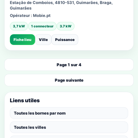
Estação de Comboios, 4810-531, Guimarães, Braga,
Guimarães
Opérateur :
Mobie.pt
3,7 kW
1 connecteur
3.7 kW
Fiche lieu
Ville
Puissance
Page 1 sur 4
Page suivante
Liens utiles
Toutes les bornes par nom
Toutes les villes