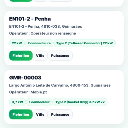
EN101-2 - Penha
EN101-2 - Penha, 4810-038, Guimarães
Opérateur :
Opérateur non renseigné
22 kW
2 connecteurs
Type 2 (Tethered Connector) 22 kW
Fiche lieu
Ville
Puissance
GMR-00003
Largo António Leite de Carvalho, 4800-153, Guimarães
Opérateur :
Mobie.pt
3,7 kW
1 connecteur
Type 2 (Socket Only) 3.7 kW x2
Fiche lieu
Ville
Puissance