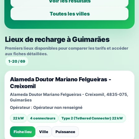
Voir les résultats
Toutes les villes
Lieux de recharge à Guimarães
Premiers lieux disponibles pour comparer les tarifs et accéder
aux fiches détaillées.
1-20 / 69
Alameda Doutor Mariano Felgueiras -
Creixomil
Alameda Doutor Mariano Felgueiras - Creixomil, 4835-075,
Guimarães
Opérateur :
Opérateur non renseigné
22 kW
4 connecteurs
Type 2 (Tethered Connector) 22 kW
Fiche lieu
Ville
Puissance