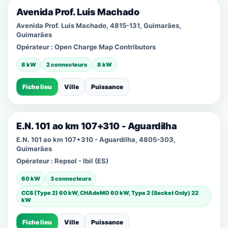
Avenida Prof. Luis Machado
Avenida Prof. Luis Machado, 4815-131, Guimarães,
Guimarães
Opérateur :
Open Charge Map Contributors
8 kW
2 connecteurs
8 kW
Fiche lieu
Ville
Puissance
E.N. 101 ao km 107+310 - Aguardilha
E.N. 101 ao km 107+310 - Aguardilha, 4805-303,
Guimarães
Opérateur :
Repsol - Ibil (ES)
60 kW
3 connecteurs
CCS (Type 2) 60 kW, CHAdeMO 60 kW, Type 2 (Socket Only) 22
kW
Fiche lieu
Ville
Puissance