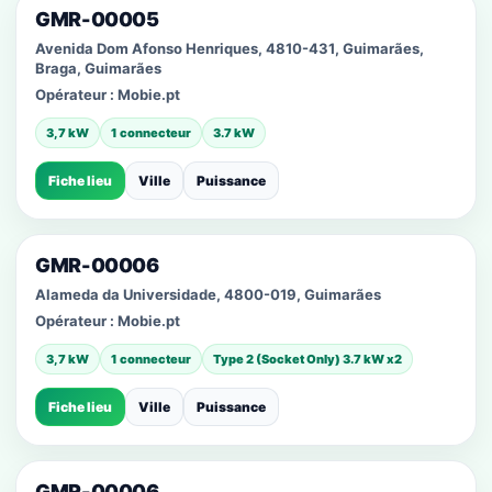
GMR-00005
Avenida Dom Afonso Henriques, 4810-431, Guimarães,
Braga, Guimarães
Opérateur :
Mobie.pt
3,7 kW
1 connecteur
3.7 kW
Fiche lieu
Ville
Puissance
GMR-00006
Alameda da Universidade, 4800-019, Guimarães
Opérateur :
Mobie.pt
3,7 kW
1 connecteur
Type 2 (Socket Only) 3.7 kW x2
Fiche lieu
Ville
Puissance
GMR-00006