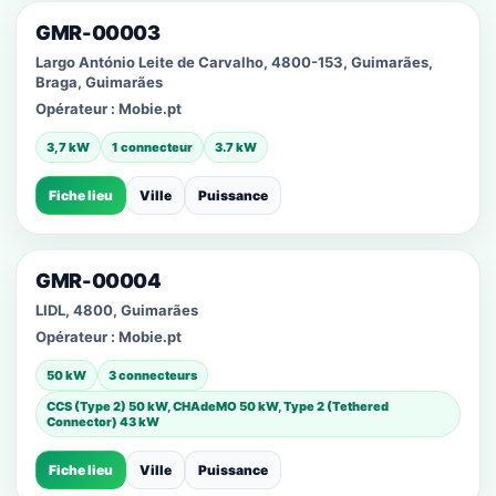
GMR-00003
Largo António Leite de Carvalho, 4800-153, Guimarães,
Braga, Guimarães
Opérateur :
Mobie.pt
3,7 kW
1 connecteur
3.7 kW
Fiche lieu
Ville
Puissance
GMR-00004
LIDL, 4800, Guimarães
Opérateur :
Mobie.pt
50 kW
3 connecteurs
CCS (Type 2) 50 kW, CHAdeMO 50 kW, Type 2 (Tethered
Connector) 43 kW
Fiche lieu
Ville
Puissance