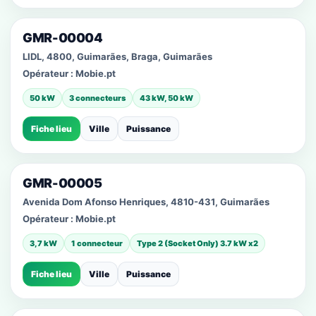
GMR-00004
LIDL, 4800, Guimarães, Braga, Guimarães
Opérateur :
Mobie.pt
50 kW
3 connecteurs
43 kW, 50 kW
Fiche lieu
Ville
Puissance
GMR-00005
Avenida Dom Afonso Henriques, 4810-431, Guimarães
Opérateur :
Mobie.pt
3,7 kW
1 connecteur
Type 2 (Socket Only) 3.7 kW x2
Fiche lieu
Ville
Puissance