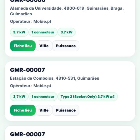
Alameda da Universidade, 4800-019, Guimarães, Braga,
Guimarães
Opérateur :
Mobie.pt
3,7 kW
1 connecteur
3.7 kW
Fiche lieu
Ville
Puissance
GMR-00007
Estação de Comboios, 4810-531, Guimarães
Opérateur :
Mobie.pt
3,7 kW
1 connecteur
Type 2 (Socket Only) 3.7 kW x4
Fiche lieu
Ville
Puissance
GMR-00007