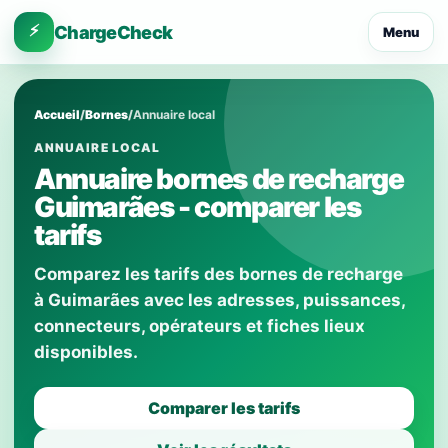
⚡
ChargeCheck
Menu
Accueil
/
Bornes
/
Annuaire local
ANNUAIRE LOCAL
Annuaire bornes de recharge
Guimarães - comparer les
tarifs
Comparez les tarifs des bornes de recharge
à Guimarães avec les adresses, puissances,
connecteurs, opérateurs et fiches lieux
disponibles.
Comparer les tarifs