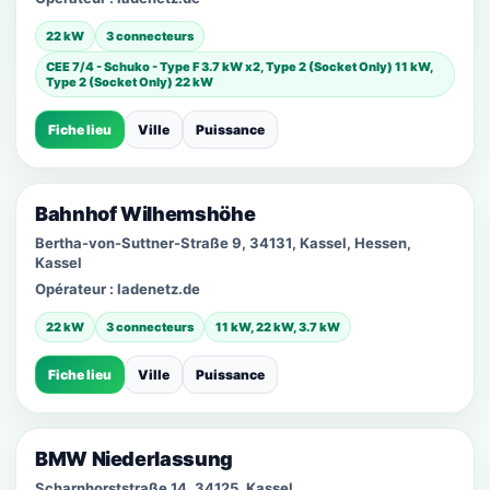
22 kW
3 connecteurs
CEE 7/4 - Schuko - Type F 3.7 kW x2, Type 2 (Socket Only) 11 kW,
Type 2 (Socket Only) 22 kW
Fiche lieu
Ville
Puissance
Bahnhof Wilhemshöhe
Bertha-von-Suttner-Straße 9, 34131, Kassel, Hessen,
Kassel
Opérateur :
ladenetz.de
22 kW
3 connecteurs
11 kW, 22 kW, 3.7 kW
Fiche lieu
Ville
Puissance
BMW Niederlassung
Scharnhorststraße 14, 34125, Kassel