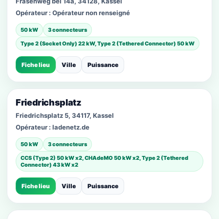
Frasenweg bei 14a, 34128, Kassel
Opérateur :
Opérateur non renseigné
50 kW
3 connecteurs
Type 2 (Socket Only) 22 kW, Type 2 (Tethered Connector) 50 kW
Fiche lieu
Ville
Puissance
Friedrichsplatz
Friedrichsplatz 5, 34117, Kassel
Opérateur :
ladenetz.de
50 kW
3 connecteurs
CCS (Type 2) 50 kW x2, CHAdeMO 50 kW x2, Type 2 (Tethered
Connector) 43 kW x2
Fiche lieu
Ville
Puissance