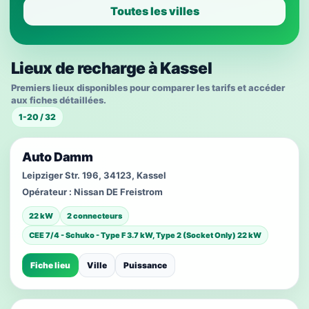
Toutes les villes
Lieux de recharge à Kassel
Premiers lieux disponibles pour comparer les tarifs et accéder
aux fiches détaillées.
1-20 / 32
Auto Damm
Leipziger Str. 196, 34123, Kassel
Opérateur :
Nissan DE Freistrom
22 kW
2 connecteurs
CEE 7/4 - Schuko - Type F 3.7 kW, Type 2 (Socket Only) 22 kW
Fiche lieu
Ville
Puissance