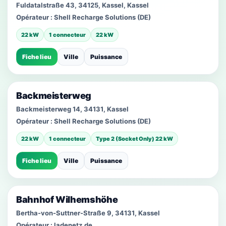
Fuldatalstraße 43, 34125, Kassel, Kassel
Opérateur :
Shell Recharge Solutions (DE)
22 kW
1 connecteur
22 kW
Fiche lieu
Ville
Puissance
Backmeisterweg
Backmeisterweg 14, 34131, Kassel
Opérateur :
Shell Recharge Solutions (DE)
22 kW
1 connecteur
Type 2 (Socket Only) 22 kW
Fiche lieu
Ville
Puissance
Bahnhof Wilhemshöhe
Bertha-von-Suttner-Straße 9, 34131, Kassel
Opérateur :
ladenetz.de