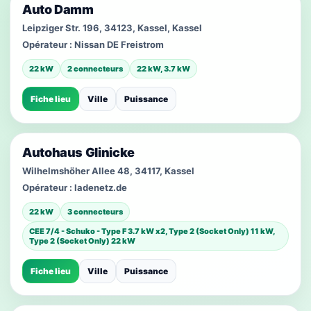
Auto Damm
Leipziger Str. 196, 34123, Kassel, Kassel
Opérateur :
Nissan DE Freistrom
22 kW
2 connecteurs
22 kW, 3.7 kW
Fiche lieu
Ville
Puissance
Autohaus Glinicke
Wilhelmshöher Allee 48, 34117, Kassel
Opérateur :
ladenetz.de
22 kW
3 connecteurs
CEE 7/4 - Schuko - Type F 3.7 kW x2, Type 2 (Socket Only) 11 kW,
Type 2 (Socket Only) 22 kW
Fiche lieu
Ville
Puissance