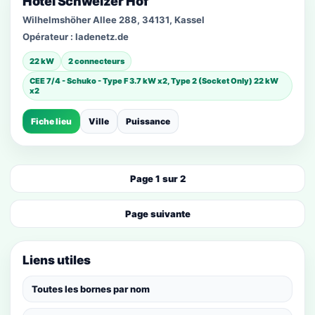
Hotel Schweizer Hof
Wilhelmshöher Allee 288, 34131, Kassel
Opérateur :
ladenetz.de
22 kW
2 connecteurs
CEE 7/4 - Schuko - Type F 3.7 kW x2, Type 2 (Socket Only) 22 kW
x2
Fiche lieu
Ville
Puissance
Page 1 sur 2
Page suivante
Liens utiles
Toutes les bornes par nom