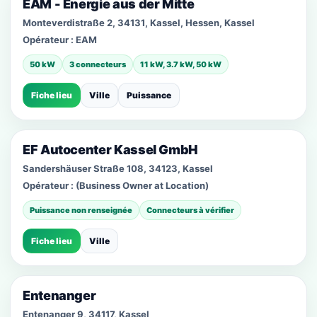
EAM - Energie aus der Mitte
Monteverdistraße 2, 34131, Kassel, Hessen, Kassel
Opérateur :
EAM
50 kW
3 connecteurs
11 kW, 3.7 kW, 50 kW
Fiche lieu
Ville
Puissance
EF Autocenter Kassel GmbH
Sandershäuser Straße 108, 34123, Kassel
Opérateur :
(Business Owner at Location)
Puissance non renseignée
Connecteurs à vérifier
Fiche lieu
Ville
Entenanger
Entenanger 9, 34117, Kassel