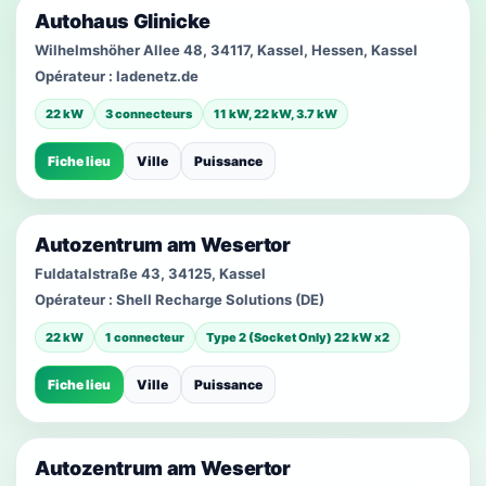
Autohaus Glinicke
Wilhelmshöher Allee 48, 34117, Kassel, Hessen, Kassel
Opérateur :
ladenetz.de
22 kW
3 connecteurs
11 kW, 22 kW, 3.7 kW
Fiche lieu
Ville
Puissance
Autozentrum am Wesertor
Fuldatalstraße 43, 34125, Kassel
Opérateur :
Shell Recharge Solutions (DE)
22 kW
1 connecteur
Type 2 (Socket Only) 22 kW x2
Fiche lieu
Ville
Puissance
Autozentrum am Wesertor