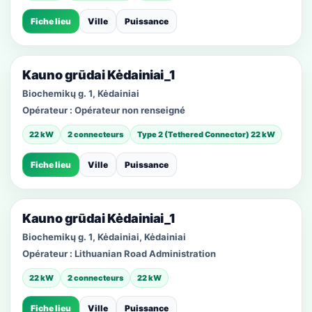
Fiche lieu
Ville
Puissance
Kauno grūdai Kėdainiai_1
Biochemikų g. 1, Kėdainiai
Opérateur :
Opérateur non renseigné
22 kW
2 connecteurs
Type 2 (Tethered Connector) 22 kW
Fiche lieu
Ville
Puissance
Kauno grūdai Kėdainiai_1
Biochemikų g. 1, Kėdainiai, Kėdainiai
Opérateur :
Lithuanian Road Administration
22 kW
2 connecteurs
22 kW
Fiche lieu
Ville
Puissance