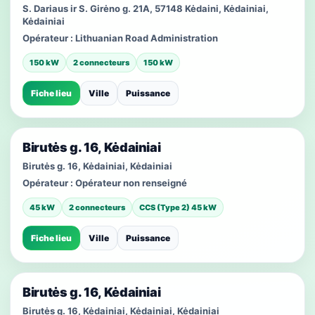
S. Dariaus ir S. Girėno g. 21A, 57148 Kėdaini, Kėdainiai,
Kėdainiai
Opérateur :
Lithuanian Road Administration
150 kW
2 connecteurs
150 kW
Fiche lieu
Ville
Puissance
Birutės g. 16, Kėdainiai
Birutės g. 16, Kėdainiai, Kėdainiai
Opérateur :
Opérateur non renseigné
45 kW
2 connecteurs
CCS (Type 2) 45 kW
Fiche lieu
Ville
Puissance
Birutės g. 16, Kėdainiai
Birutės g. 16, Kėdainiai, Kėdainiai, Kėdainiai