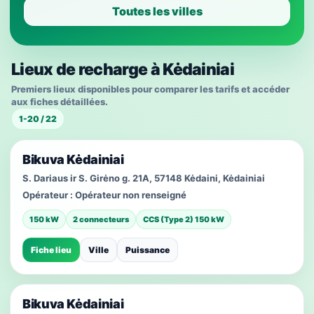
Toutes les villes
Lieux de recharge à Kėdainiai
Premiers lieux disponibles pour comparer les tarifs et accéder
aux fiches détaillées.
1-20 / 22
Bikuva Kėdainiai
S. Dariaus ir S. Girėno g. 21A, 57148 Kėdaini, Kėdainiai
Opérateur :
Opérateur non renseigné
150 kW
2 connecteurs
CCS (Type 2) 150 kW
Fiche lieu
Ville
Puissance
Bikuva Kėdainiai