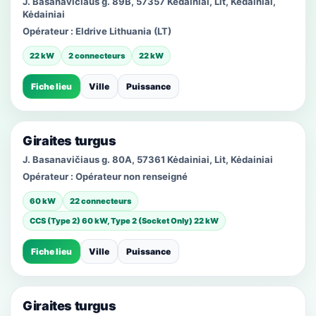
J. Basanavičiaus g. 89B, 57357 Kėdainiai, Lit, Kėdainiai,
Kėdainiai
Opérateur :
Eldrive Lithuania (LT)
22 kW
2 connecteurs
22 kW
Fiche lieu
Ville
Puissance
Giraites turgus
J. Basanavičiaus g. 80A, 57361 Kėdainiai, Lit, Kėdainiai
Opérateur :
Opérateur non renseigné
60 kW
22 connecteurs
CCS (Type 2) 60 kW, Type 2 (Socket Only) 22 kW
Fiche lieu
Ville
Puissance
Giraites turgus