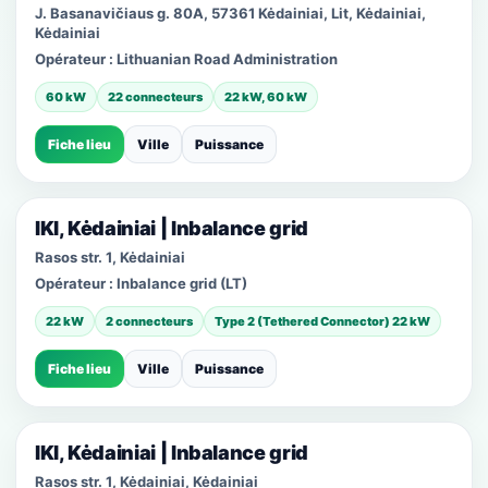
J. Basanavičiaus g. 80A, 57361 Kėdainiai, Lit, Kėdainiai,
Kėdainiai
Opérateur :
Lithuanian Road Administration
60 kW
22 connecteurs
22 kW, 60 kW
Fiche lieu
Ville
Puissance
IKI, Kėdainiai | Inbalance grid
Rasos str. 1, Kėdainiai
Opérateur :
Inbalance grid (LT)
22 kW
2 connecteurs
Type 2 (Tethered Connector) 22 kW
Fiche lieu
Ville
Puissance
IKI, Kėdainiai | Inbalance grid
Rasos str. 1, Kėdainiai, Kėdainiai