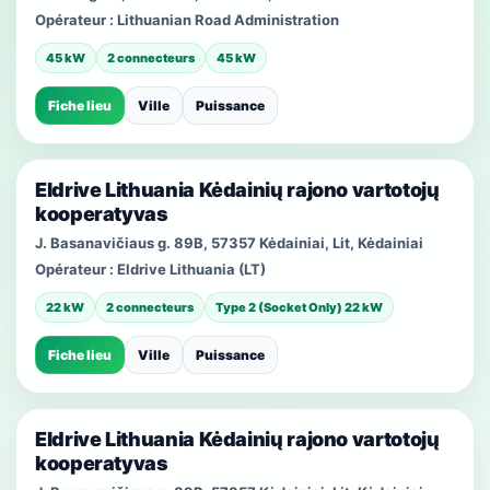
Opérateur :
Lithuanian Road Administration
45 kW
2 connecteurs
45 kW
Fiche lieu
Ville
Puissance
Eldrive Lithuania Kėdainių rajono vartotojų
kooperatyvas
J. Basanavičiaus g. 89B, 57357 Kėdainiai, Lit, Kėdainiai
Opérateur :
Eldrive Lithuania (LT)
22 kW
2 connecteurs
Type 2 (Socket Only) 22 kW
Fiche lieu
Ville
Puissance
Eldrive Lithuania Kėdainių rajono vartotojų
kooperatyvas