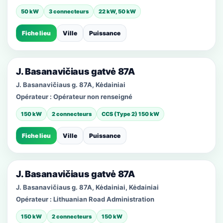
50 kW
3 connecteurs
22 kW, 50 kW
Fiche lieu
Ville
Puissance
J. Basanavičiaus gatvė 87A
J. Basanavičiaus g. 87A, Kėdainiai
Opérateur :
Opérateur non renseigné
150 kW
2 connecteurs
CCS (Type 2) 150 kW
Fiche lieu
Ville
Puissance
J. Basanavičiaus gatvė 87A
J. Basanavičiaus g. 87A, Kėdainiai, Kėdainiai
Opérateur :
Lithuanian Road Administration
150 kW
2 connecteurs
150 kW