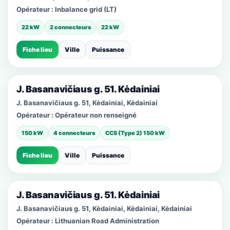
Opérateur :
Inbalance grid (LT)
22 kW
2 connecteurs
22 kW
Fiche lieu
Ville
Puissance
J. Basanavičiaus g. 51. Kėdainiai
J. Basanavičiaus g. 51, Kėdainiai, Kėdainiai
Opérateur :
Opérateur non renseigné
150 kW
4 connecteurs
CCS (Type 2) 150 kW
Fiche lieu
Ville
Puissance
J. Basanavičiaus g. 51. Kėdainiai
J. Basanavičiaus g. 51, Kėdainiai, Kėdainiai, Kėdainiai
Opérateur :
Lithuanian Road Administration