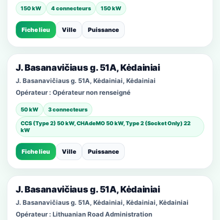
150 kW
4 connecteurs
150 kW
Fiche lieu
Ville
Puissance
J. Basanavičiaus g. 51A, Kėdainiai
J. Basanavičiaus g. 51A, Kėdainiai, Kėdainiai
Opérateur :
Opérateur non renseigné
50 kW
3 connecteurs
CCS (Type 2) 50 kW, CHAdeMO 50 kW, Type 2 (Socket Only) 22
kW
Fiche lieu
Ville
Puissance
J. Basanavičiaus g. 51A, Kėdainiai
J. Basanavičiaus g. 51A, Kėdainiai, Kėdainiai, Kėdainiai
Opérateur :
Lithuanian Road Administration