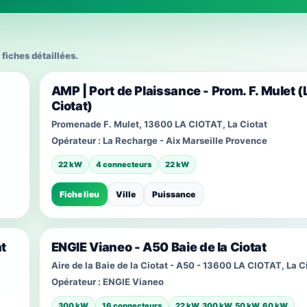
 fiches détaillées.
AMP | Port de Plaissance - Prom. F. Mulet (
Ciotat)
Promenade F. Mulet, 13600 LA CIOTAT, La Ciotat
Opérateur :
La Recharge - Aix Marseille Provence
22 kW
4 connecteurs
22 kW
Fiche lieu
Ville
Puissance
at
ENGIE Vianeo - A50 Baie de la Ciotat
Aire de la Baie de la Ciotat - A50 - 13600 LA CIOTAT, La C
Opérateur :
ENGIE Vianeo
300 kW
16 connecteurs
22 kW, 300 kW, 50 kW, 60 kW