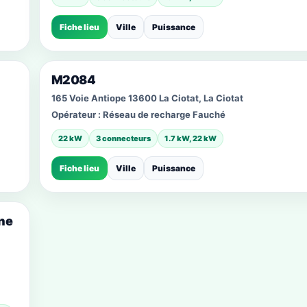
Fiche lieu
Ville
Puissance
M2084
165 Voie Antiope 13600 La Ciotat, La Ciotat
Opérateur :
Réseau de recharge Fauché
22 kW
3 connecteurs
1.7 kW, 22 kW
Fiche lieu
Ville
Puissance
ne