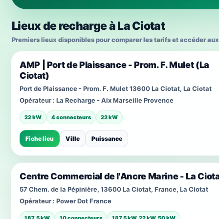
Lieux de recharge à La Ciotat
Premiers lieux disponibles pour comparer les tarifs et accéder aux
AMP | Port de Plaissance - Prom. F. Mulet (La
Ciotat)
Port de Plaissance - Prom. F. Mulet 13600 La Ciotat, La Ciotat
Opérateur :
La Recharge - Aix Marseille Provence
22 kW
4 connecteurs
22 kW
Fiche lieu
Ville
Puissance
Centre Commercial de l'Ancre Marine - La Ciot
57 Chem. de la Pépinière, 13600 La Ciotat, France, La Ciotat
Opérateur :
Power Dot France
187,5 kW
10 connecteurs
187.5 kW, 22 kW, 50 kW