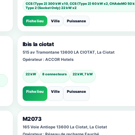
CCS (Type 2) 300 kW x10, CCS (Type 2) 60 kW x2, CHAdeMO 50 
Type 2 (Socket Only) 22 kW x2
Fiche lieu
Ville
Puissance
Ibis la ciotat
515 av Tramontane 13600 LA CIOTAT, La Ciotat
Opérateur :
ACCOR Hotels
22 kW
8 connecteurs
22 kW, 7 kW
Fiche lieu
Ville
Puissance
M2073
165 Voie Antiope 13600 La Ciotat, La Ciotat
Opérateur :
Réseau de recharge Fauché