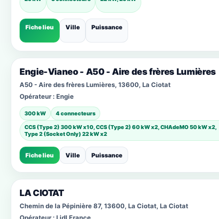
Fiche lieu
Ville
Puissance
Engie-Vianeo - A50 - Aire des frères Lumières
A50 - Aire des frères Lumières, 13600, La Ciotat
Opérateur :
Engie
300 kW
4 connecteurs
CCS (Type 2) 300 kW x10, CCS (Type 2) 60 kW x2, CHAdeMO 50 kW x2,
Type 2 (Socket Only) 22 kW x2
Fiche lieu
Ville
Puissance
LA CIOTAT
Chemin de la Pépinière 87, 13600, La Ciotat, La Ciotat
Opérateur :
Lidl France