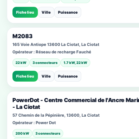
Fiche lieu
Ville
Puissance
M2083
165 Voie Antiope 13600 La Ciotat, La Ciotat
Opérateur :
Réseau de recharge Fauché
22 kW
3 connecteurs
1.7 kW, 22 kW
Fiche lieu
Ville
Puissance
PowerDot - Centre Commercial de l'Ancre Mari
- La Ciotat
57 Chemin de la Pépinière, 13600, La Ciotat
Opérateur :
Power Dot
200 kW
3 connecteurs