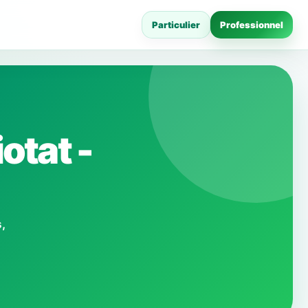
Particulier
Professionnel
otat -
,