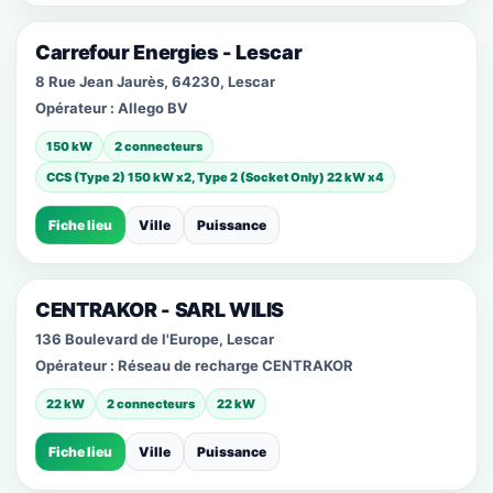
Carrefour Energies - Lescar
8 Rue Jean Jaurès, 64230, Lescar
Opérateur :
Allego BV
150 kW
2 connecteurs
CCS (Type 2) 150 kW x2, Type 2 (Socket Only) 22 kW x4
Fiche lieu
Ville
Puissance
CENTRAKOR - SARL WILIS
136 Boulevard de l'Europe, Lescar
Opérateur :
Réseau de recharge CENTRAKOR
22 kW
2 connecteurs
22 kW
Fiche lieu
Ville
Puissance