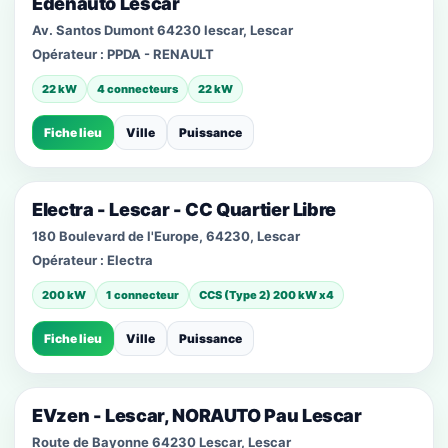
Edenauto Lescar
Av. Santos Dumont 64230 lescar, Lescar
Opérateur :
PPDA - RENAULT
22 kW
4 connecteurs
22 kW
Fiche lieu
Ville
Puissance
Electra - Lescar - CC Quartier Libre
180 Boulevard de l'Europe, 64230, Lescar
Opérateur :
Electra
200 kW
1 connecteur
CCS (Type 2) 200 kW x4
Fiche lieu
Ville
Puissance
EVzen - Lescar, NORAUTO Pau Lescar
Route de Bayonne 64230 Lescar, Lescar