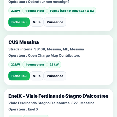
Opérateur :
Opérateur non renseigné
22 kW
1 connecteur
Type 2 (Socket Only) 22 kW x2
Fiche lieu
Ville
Puissance
CUS Messina
Strada interna, 98168, Messina, ME, Messina
Opérateur :
Open Charge Map Contributors
22 kW
1 connecteur
22 kW
Fiche lieu
Ville
Puissance
EnelX - Viale Ferdinando Stagno D'alcontres
Viale Ferdinando Stagno D'alcontres, 327 ‌, Messina
Opérateur :
Enel X