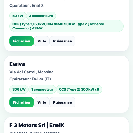
Opérateur :
Enel X
50 kW
3 connecteurs
CCS (Type 2) 50 kW, CHAdeMO 50 kW, Type 2 (Tethered
Connector) 43 kW
Fiche lieu
Ville
Puissance
Ewiva
Via dei Carrai, Messina
Opérateur :
Ewiva (IT)
300 kW
1 connecteur
CCS (Type 2) 300 kW x6
Fiche lieu
Ville
Puissance
F 3 Motors Srl | EnelX