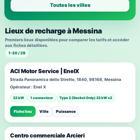
Toutes les villes
Lieux de recharge à Messina
Premiers lieux disponibles pour comparer les tarifs et accéder
aux fiches détaillées.
1-20 / 29
ACI Motor Service | EnelX
Strada Panoramica dello Stretto, 1840, 98168, Messina
Opérateur :
Enel X
22 kW
1 connecteur
Type 2 (Socket Only) 22 kW x2
Fiche lieu
Ville
Puissance
Centro commerciale Arcieri