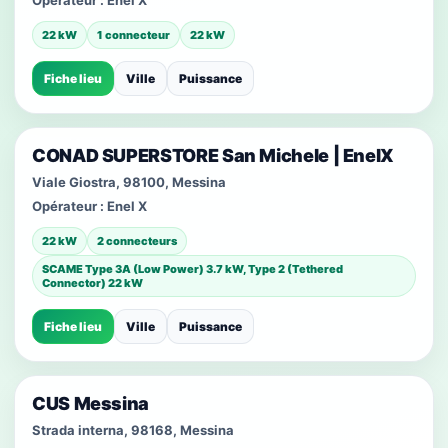
Opérateur :
Enel X
22 kW
1 connecteur
22 kW
Fiche lieu
Ville
Puissance
CONAD SUPERSTORE San Michele | EnelX
Viale Giostra, 98100, Messina
Opérateur :
Enel X
22 kW
2 connecteurs
SCAME Type 3A (Low Power) 3.7 kW, Type 2 (Tethered
Connector) 22 kW
Fiche lieu
Ville
Puissance
CUS Messina
Strada interna, 98168, Messina