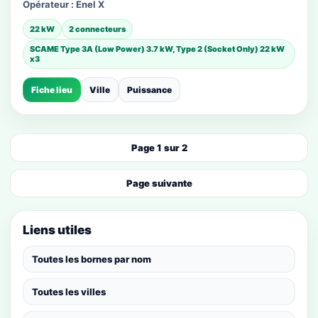
Opérateur :
Enel X
22 kW
2 connecteurs
SCAME Type 3A (Low Power) 3.7 kW, Type 2 (Socket Only) 22 kW
x3
Fiche lieu
Ville
Puissance
Page 1 sur 2
Page suivante
Liens utiles
Toutes les bornes par nom
Toutes les villes