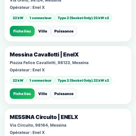
Via Oreto, 98124, Messina
Opérateur :
Enel X
22 kW
1 connecteur
Type 2 (Socket Only) 22 kW x2
Fiche lieu
Ville
Puissance
Messina Cavallotti | EnelX
Piazza Felice Cavallotti, 98123, Messina
Opérateur :
Enel X
22 kW
1 connecteur
Type 2 (Socket Only) 22 kW x2
Fiche lieu
Ville
Puissance
MESSINA Circuito | ENELX
Via Circuito, 98164, Messina
Opérateur :
Enel X