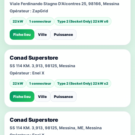
Viale Ferdinando Stagno D'Alcontres 25, 98166, Messina
Opérateur :
ZapGrid
22 kW
1 connecteur
Type 2 (Socket Only) 22 kW x6
Fiche lieu
Ville
Puissance
Conad Superstore
SS 114 KM. 3,913, 98125, Messina
Opérateur :
Enel X
22 kW
1 connecteur
Type 2 (Socket Only) 22 kW x2
Fiche lieu
Ville
Puissance
Conad Superstore
SS 114 KM. 3,913, 98125, Messina, ME, Messina