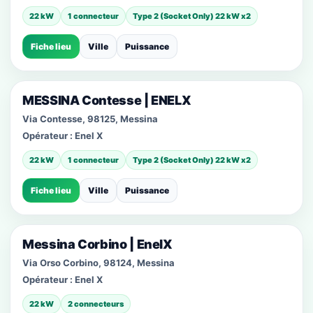
22 kW
1 connecteur
Type 2 (Socket Only) 22 kW x2
Fiche lieu
Ville
Puissance
MESSINA Contesse | ENELX
Via Contesse, 98125, Messina
Opérateur :
Enel X
22 kW
1 connecteur
Type 2 (Socket Only) 22 kW x2
Fiche lieu
Ville
Puissance
Messina Corbino | EnelX
Via Orso Corbino, 98124, Messina
Opérateur :
Enel X
22 kW
2 connecteurs