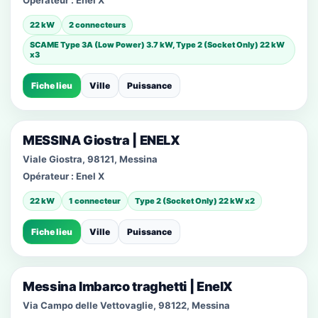
Opérateur :
Enel X
22 kW
2 connecteurs
SCAME Type 3A (Low Power) 3.7 kW, Type 2 (Socket Only) 22 kW
x3
Fiche lieu
Ville
Puissance
MESSINA Giostra | ENELX
Viale Giostra, 98121, Messina
Opérateur :
Enel X
22 kW
1 connecteur
Type 2 (Socket Only) 22 kW x2
Fiche lieu
Ville
Puissance
Messina Imbarco traghetti | EnelX
Via Campo delle Vettovaglie, 98122, Messina