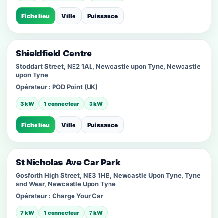
Fiche lieu
Ville
Puissance
Shieldfield Centre
Stoddart Street, NE2 1AL, Newcastle upon Tyne, Newcastle
upon Tyne
Opérateur :
POD Point (UK)
3 kW
1 connecteur
3 kW
Fiche lieu
Ville
Puissance
St Nicholas Ave Car Park
Gosforth High Street, NE3 1HB, Newcastle Upon Tyne, Tyne
and Wear, Newcastle Upon Tyne
Opérateur :
Charge Your Car
7 kW
1 connecteur
7 kW