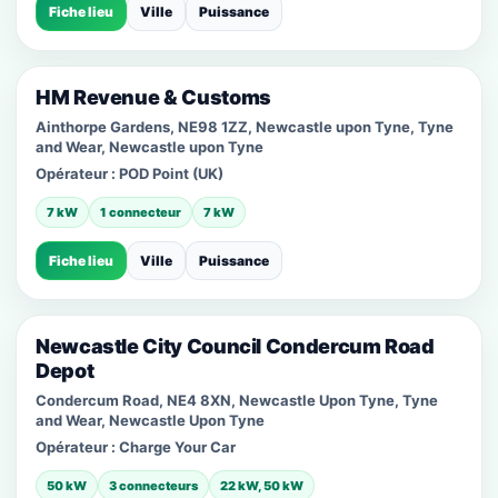
Fiche lieu
Ville
Puissance
HM Revenue & Customs
Ainthorpe Gardens, NE98 1ZZ, Newcastle upon Tyne, Tyne
and Wear, Newcastle upon Tyne
Opérateur :
POD Point (UK)
7 kW
1 connecteur
7 kW
Fiche lieu
Ville
Puissance
Newcastle City Council Condercum Road
Depot
Condercum Road, NE4 8XN, Newcastle Upon Tyne, Tyne
and Wear, Newcastle Upon Tyne
Opérateur :
Charge Your Car
50 kW
3 connecteurs
22 kW, 50 kW