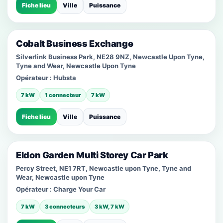
Fiche lieu
Ville
Puissance
Cobalt Business Exchange
Silverlink Business Park, NE28 9NZ, Newcastle Upon Tyne,
Tyne and Wear, Newcastle Upon Tyne
Opérateur :
Hubsta
7 kW
1 connecteur
7 kW
Fiche lieu
Ville
Puissance
Eldon Garden Multi Storey Car Park
Percy Street, NE1 7RT, Newcastle upon Tyne, Tyne and
Wear, Newcastle upon Tyne
Opérateur :
Charge Your Car
7 kW
3 connecteurs
3 kW, 7 kW