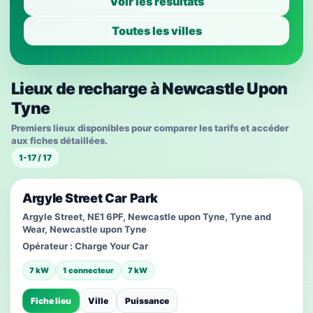
Voir les résultats
Toutes les villes
Lieux de recharge à Newcastle Upon
Tyne
Premiers lieux disponibles pour comparer les tarifs et accéder
aux fiches détaillées.
1-17 / 17
Argyle Street Car Park
Argyle Street, NE1 6PF, Newcastle upon Tyne, Tyne and
Wear, Newcastle upon Tyne
Opérateur :
Charge Your Car
7 kW
1 connecteur
7 kW
Fiche lieu
Ville
Puissance