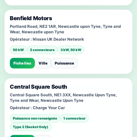
Benfield Motors
Portland Road, NE2 1AR, Newcastle upon Tyne, Tyne and
Wear, Newcastle upon Tyne
Opérateur :
Nissan UK Dealer Network
50 kW
2 connecteurs
3 kW, 50 kW
Fiche lieu
Ville
Puissance
Central Square South
Central Square South, NE1 3XX, Newcastle Upon Tyne,
Tyne and Wear, Newcastle Upon Tyne
Opérateur :
Charge Your Car
Puissance non renseignée
1 connecteur
Type 2 (Socket Only)