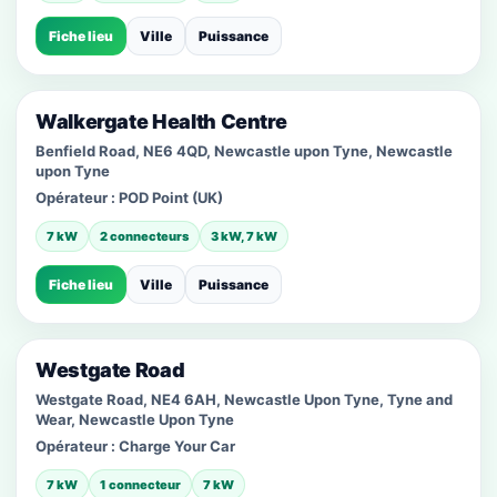
Fiche lieu
Ville
Puissance
Walkergate Health Centre
Benfield Road, NE6 4QD, Newcastle upon Tyne, Newcastle
upon Tyne
Opérateur :
POD Point (UK)
7 kW
2 connecteurs
3 kW, 7 kW
Fiche lieu
Ville
Puissance
Westgate Road
Westgate Road, NE4 6AH, Newcastle Upon Tyne, Tyne and
Wear, Newcastle Upon Tyne
Opérateur :
Charge Your Car
7 kW
1 connecteur
7 kW