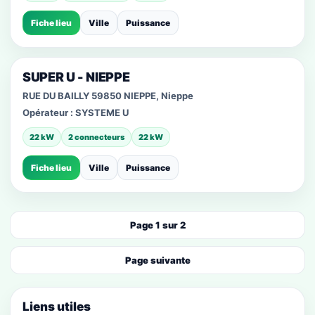
Fiche lieu
Ville
Puissance
SUPER U - NIEPPE
RUE DU BAILLY 59850 NIEPPE, Nieppe
Opérateur :
SYSTEME U
22 kW
2 connecteurs
22 kW
Fiche lieu
Ville
Puissance
Page 1 sur 2
Page suivante
Liens utiles