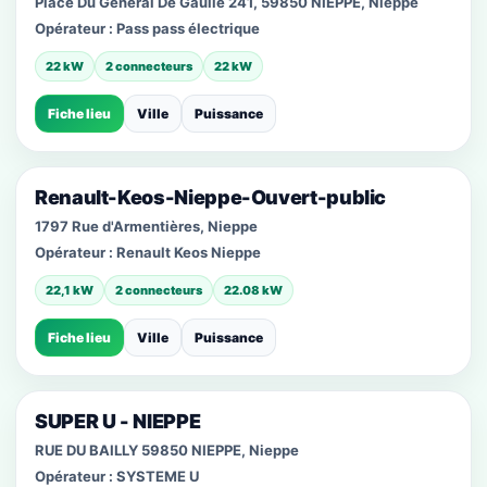
Place Du General De Gaulle 241, 59850 NIEPPE, Nieppe
Opérateur :
Pass pass électrique
22 kW
2 connecteurs
22 kW
Fiche lieu
Ville
Puissance
Renault-Keos-Nieppe-Ouvert-public
1797 Rue d'Armentières, Nieppe
Opérateur :
Renault Keos Nieppe
22,1 kW
2 connecteurs
22.08 kW
Fiche lieu
Ville
Puissance
SUPER U - NIEPPE
RUE DU BAILLY 59850 NIEPPE, Nieppe
Opérateur :
SYSTEME U