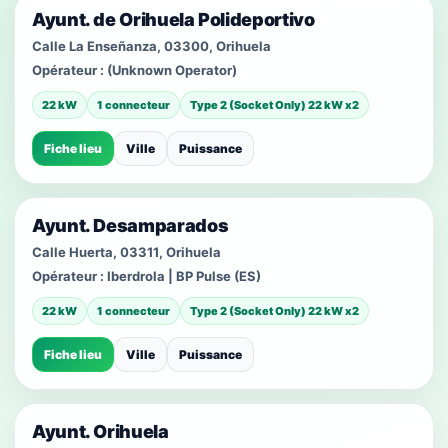
Ayunt. de Orihuela Polideportivo
Calle La Enseñanza, 03300, Orihuela
Opérateur :
(Unknown Operator)
22 kW
1 connecteur
Type 2 (Socket Only) 22 kW x2
Fiche lieu
Ville
Puissance
Ayunt. Desamparados
Calle Huerta, 03311, Orihuela
Opérateur :
Iberdrola | BP Pulse (ES)
22 kW
1 connecteur
Type 2 (Socket Only) 22 kW x2
Fiche lieu
Ville
Puissance
Ayunt. Orihuela