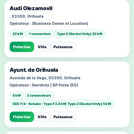
Audi Olezamovil
, 03300, Orihuela
Opérateur :
(Business Owner at Location)
22 kW
1 connecteur
Type 2 (Socket Only) 22 kW
Fiche lieu
Ville
Puissance
Ayunt. de Orihuela
Avenida de la Vega, 03300, Orihuela
Opérateur :
Iberdrola | BP Pulse (ES)
5 kW
2 connecteurs
CEE 7/4 - Schuko - Type F 2.3 kW, Type 2 (Socket Only) 5 kW
Fiche lieu
Ville
Puissance