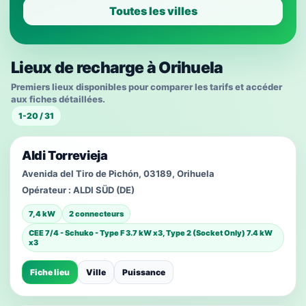
Toutes les villes
Lieux de recharge à Orihuela
Premiers lieux disponibles pour comparer les tarifs et accéder
aux fiches détaillées.
1-20 / 31
Aldi Torrevieja
Avenida del Tiro de Pichón, 03189, Orihuela
Opérateur :
ALDI SÜD (DE)
7,4 kW
2 connecteurs
CEE 7/4 - Schuko - Type F 3.7 kW x3, Type 2 (Socket Only) 7.4 kW
x3
Fiche lieu
Ville
Puissance