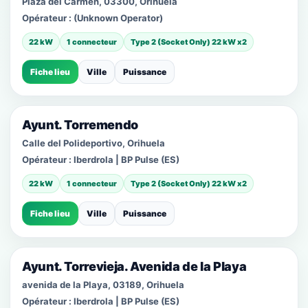
Plaza del Carmen, 03300, Orihuela
Opérateur :
(Unknown Operator)
22 kW
1 connecteur
Type 2 (Socket Only) 22 kW x2
Fiche lieu
Ville
Puissance
Ayunt. Torremendo
Calle del Polideportivo, Orihuela
Opérateur :
Iberdrola | BP Pulse (ES)
22 kW
1 connecteur
Type 2 (Socket Only) 22 kW x2
Fiche lieu
Ville
Puissance
Ayunt. Torrevieja. Avenida de la Playa
avenida de la Playa, 03189, Orihuela
Opérateur :
Iberdrola | BP Pulse (ES)