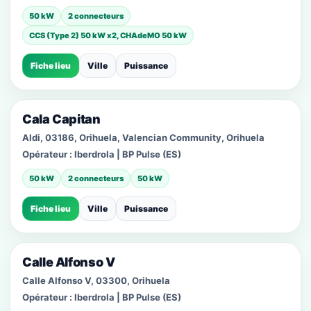
50 kW
2 connecteurs
CCS (Type 2) 50 kW x2, CHAdeMO 50 kW
Fiche lieu
Ville
Puissance
Cala Capitan
Aldi, 03186, Orihuela, Valencian Community, Orihuela
Opérateur :
Iberdrola | BP Pulse (ES)
50 kW
2 connecteurs
50 kW
Fiche lieu
Ville
Puissance
Calle Alfonso V
Calle Alfonso V, 03300, Orihuela
Opérateur :
Iberdrola | BP Pulse (ES)