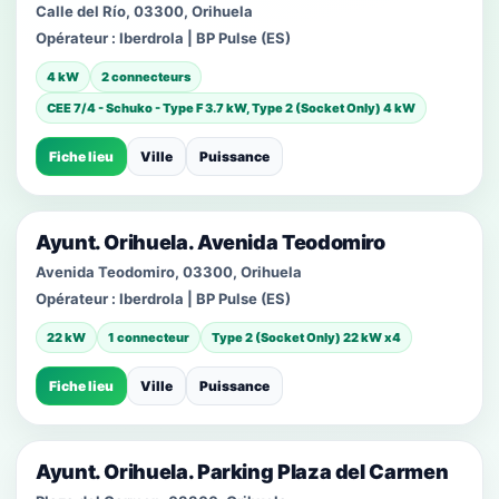
Calle del Río, 03300, Orihuela
Opérateur :
Iberdrola | BP Pulse (ES)
4 kW
2 connecteurs
CEE 7/4 - Schuko - Type F 3.7 kW, Type 2 (Socket Only) 4 kW
Fiche lieu
Ville
Puissance
Ayunt. Orihuela. Avenida Teodomiro
Avenida Teodomiro, 03300, Orihuela
Opérateur :
Iberdrola | BP Pulse (ES)
22 kW
1 connecteur
Type 2 (Socket Only) 22 kW x4
Fiche lieu
Ville
Puissance
Ayunt. Orihuela. Parking Plaza del Carmen