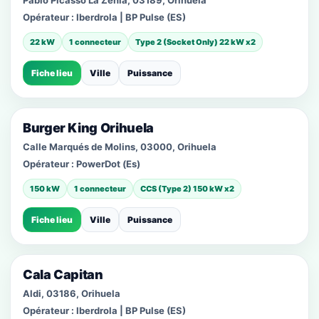
Pablo Picasso La Zenia, 03189, Orihuela
Opérateur :
Iberdrola | BP Pulse (ES)
22 kW
1 connecteur
Type 2 (Socket Only) 22 kW x2
Fiche lieu
Ville
Puissance
Burger King Orihuela
Calle Marqués de Molins, 03000, Orihuela
Opérateur :
PowerDot (Es)
150 kW
1 connecteur
CCS (Type 2) 150 kW x2
Fiche lieu
Ville
Puissance
Cala Capitan
Aldi, 03186, Orihuela
Opérateur :
Iberdrola | BP Pulse (ES)