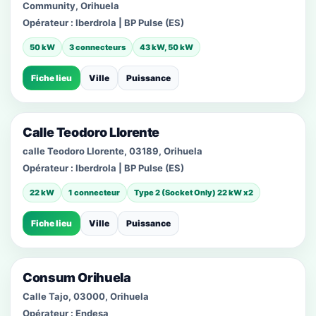
Community, Orihuela
Opérateur :
Iberdrola | BP Pulse (ES)
50 kW
3 connecteurs
43 kW, 50 kW
Fiche lieu
Ville
Puissance
Calle Teodoro Llorente
calle Teodoro Llorente, 03189, Orihuela
Opérateur :
Iberdrola | BP Pulse (ES)
22 kW
1 connecteur
Type 2 (Socket Only) 22 kW x2
Fiche lieu
Ville
Puissance
Consum Orihuela
Calle Tajo, 03000, Orihuela
Opérateur :
Endesa