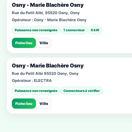
Osny - Marie Blachère Osny
Rue du Petit Albi, 95520 Osny, Osny
Opérateur :
Osny - Marie Blachère Osny
Puissance non renseignée
1 connecteur
0 kW
Fiche lieu
Ville
Osny - Marie Blachère Osny
Rue du Petit Albi 95520 Osny, Osny
Opérateur :
ELECTRA
Puissance non renseignée
Connecteurs à vérifier
Fiche lieu
Ville