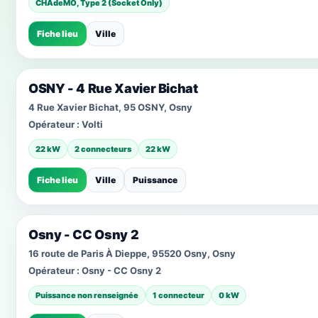
CHAdeMO, Type 2 (Socket Only)
Fiche lieu
Ville
OSNY - 4 Rue Xavier Bichat
4 Rue Xavier Bichat, 95 OSNY, Osny
Opérateur :
Volti
22 kW
2 connecteurs
22 kW
Fiche lieu
Ville
Puissance
Osny - CC Osny 2
16 route de Paris À Dieppe, 95520 Osny, Osny
Opérateur :
Osny - CC Osny 2
Puissance non renseignée
1 connecteur
0 kW