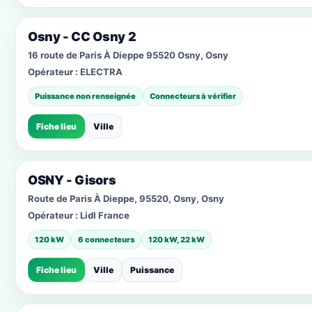
Osny - CC Osny 2
16 route de Paris À Dieppe 95520 Osny, Osny
Opérateur :
ELECTRA
Puissance non renseignée
Connecteurs à vérifier
Fiche lieu
Ville
OSNY - Gisors
Route de Paris À Dieppe, 95520, Osny, Osny
Opérateur :
Lidl France
120 kW
6 connecteurs
120 kW, 22 kW
Fiche lieu
Ville
Puissance