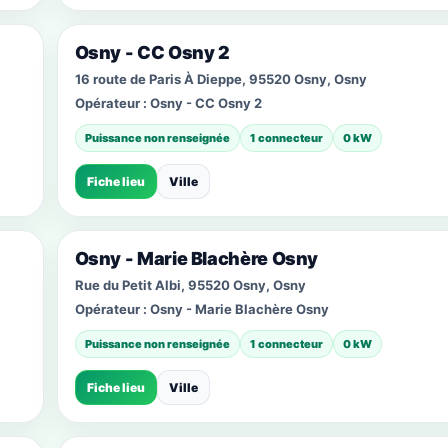
Osny - CC Osny 2
16 route de Paris À Dieppe, 95520 Osny, Osny
Opérateur :
Osny - CC Osny 2
Puissance non renseignée
1 connecteur
0 kW
Fiche lieu
Ville
Osny - Marie Blachère Osny
Rue du Petit Albi, 95520 Osny, Osny
Opérateur :
Osny - Marie Blachère Osny
Puissance non renseignée
1 connecteur
0 kW
Fiche lieu
Ville