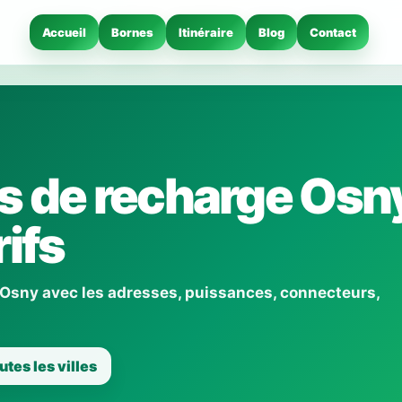
Accueil
Bornes
Itinéraire
Blog
Contact
s de recharge Osny
ifs
 Osny avec les adresses, puissances, connecteurs,
utes les villes