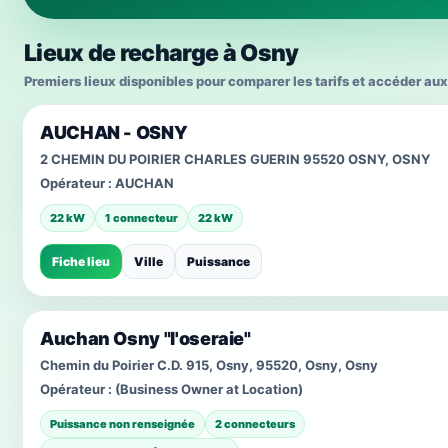
Lieux de recharge à Osny
Premiers lieux disponibles pour comparer les tarifs et accéder aux
AUCHAN - OSNY
2 CHEMIN DU POIRIER CHARLES GUERIN 95520 OSNY, OSNY
Opérateur :
AUCHAN
22 kW
1 connecteur
22 kW
Fiche lieu
Ville
Puissance
Auchan Osny "l'oseraie"
Chemin du Poirier C.D. 915, Osny, 95520, Osny, Osny
Opérateur :
(Business Owner at Location)
Puissance non renseignée
2 connecteurs