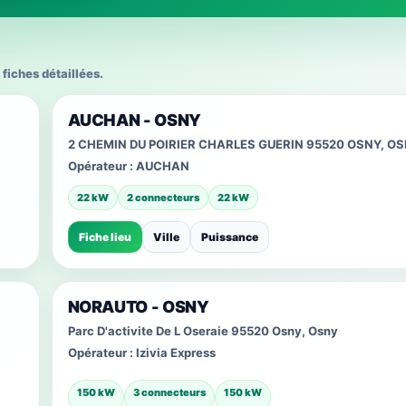
 fiches détaillées.
AUCHAN - OSNY
2 CHEMIN DU POIRIER CHARLES GUERIN 95520 OSNY, O
Opérateur :
AUCHAN
22 kW
2 connecteurs
22 kW
Fiche lieu
Ville
Puissance
NORAUTO - OSNY
Parc D'activite De L Oseraie 95520 Osny, Osny
Opérateur :
Izivia Express
150 kW
3 connecteurs
150 kW