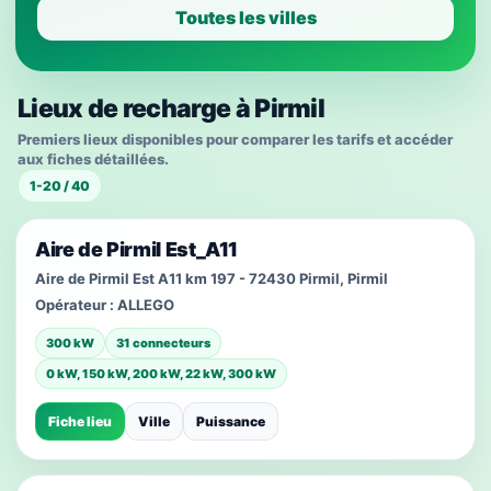
Toutes les villes
Lieux de recharge à Pirmil
Premiers lieux disponibles pour comparer les tarifs et accéder
aux fiches détaillées.
1-20 / 40
Aire de Pirmil Est_A11
Aire de Pirmil Est A11 km 197 - 72430 Pirmil, Pirmil
Opérateur :
ALLEGO
300 kW
31 connecteurs
0 kW, 150 kW, 200 kW, 22 kW, 300 kW
Fiche lieu
Ville
Puissance