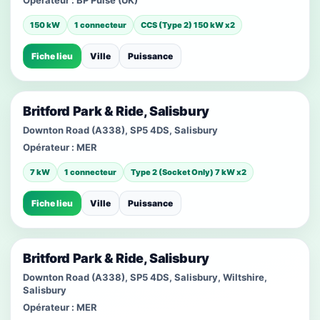
Opérateur :
BP Pulse (UK)
150 kW
1 connecteur
CCS (Type 2) 150 kW x2
Fiche lieu
Ville
Puissance
Britford Park & Ride, Salisbury
Downton Road (A338), SP5 4DS, Salisbury
Opérateur :
MER
7 kW
1 connecteur
Type 2 (Socket Only) 7 kW x2
Fiche lieu
Ville
Puissance
Britford Park & Ride, Salisbury
Downton Road (A338), SP5 4DS, Salisbury, Wiltshire,
Salisbury
Opérateur :
MER