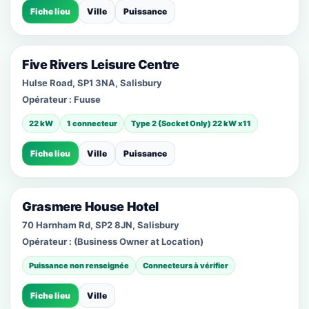
Fiche lieu
Ville
Puissance
Five Rivers Leisure Centre
Hulse Road, SP1 3NA, Salisbury
Opérateur :
Fuuse
22 kW
1 connecteur
Type 2 (Socket Only) 22 kW x11
Fiche lieu
Ville
Puissance
Grasmere House Hotel
70 Harnham Rd, SP2 8JN, Salisbury
Opérateur :
(Business Owner at Location)
Puissance non renseignée
Connecteurs à vérifier
Fiche lieu
Ville