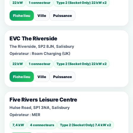
22 kW
1 connecteur
Type 2 (Socket Only) 22 kW x2
Fiche lieu
Ville
Puissance
EVC The Riverside
The Riverside, SP2 8JN, Salisbury
Opérateur :
Roam Charging (UK)
22 kW
1 connecteur
Type 2 (Socket Only) 22 kW x2
Fiche lieu
Ville
Puissance
Five Rivers Leisure Centre
Hulse Road, SP1 3NA, Salisbury
Opérateur :
MER
7,4 kW
4 connecteurs
Type 2 (Socket Only) 7.4 kW x2