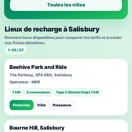
Toutes les villes
Lieux de recharge à Salisbury
Premiers lieux disponibles pour comparer les tarifs et accéder
aux fiches détaillées.
1-20 / 27
Beehive Park and Ride
The Portway, SP4 6BG, Salisbury
Opérateur :
MER
7 kW
2 connecteurs
Type 2 (Socket Only) 7 kW
Fiche lieu
Ville
Puissance
Bourne Hill, Salisbury