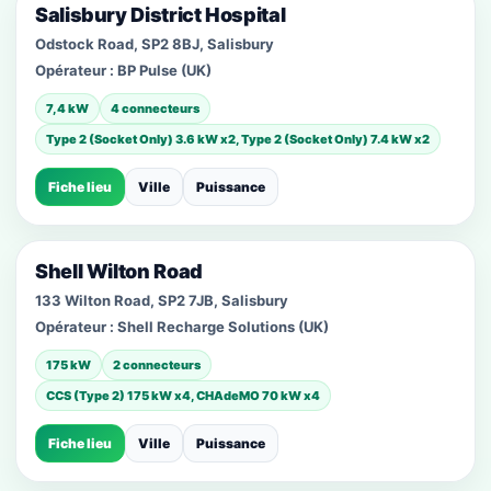
Salisbury District Hospital
Odstock Road, SP2 8BJ, Salisbury
Opérateur :
BP Pulse (UK)
7,4 kW
4 connecteurs
Type 2 (Socket Only) 3.6 kW x2, Type 2 (Socket Only) 7.4 kW x2
Fiche lieu
Ville
Puissance
Shell Wilton Road
133 Wilton Road, SP2 7JB, Salisbury
Opérateur :
Shell Recharge Solutions (UK)
175 kW
2 connecteurs
CCS (Type 2) 175 kW x4, CHAdeMO 70 kW x4
Fiche lieu
Ville
Puissance