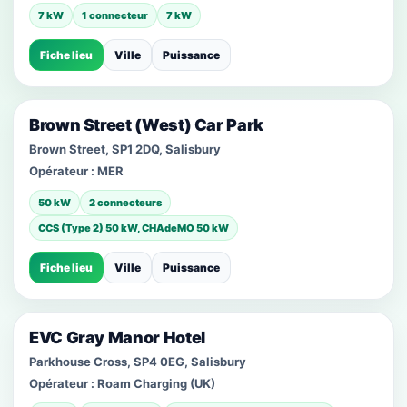
7 kW
1 connecteur
7 kW
Fiche lieu
Ville
Puissance
Brown Street (West) Car Park
Brown Street, SP1 2DQ, Salisbury
Opérateur :
MER
50 kW
2 connecteurs
CCS (Type 2) 50 kW, CHAdeMO 50 kW
Fiche lieu
Ville
Puissance
EVC Gray Manor Hotel
Parkhouse Cross, SP4 0EG, Salisbury
Opérateur :
Roam Charging (UK)