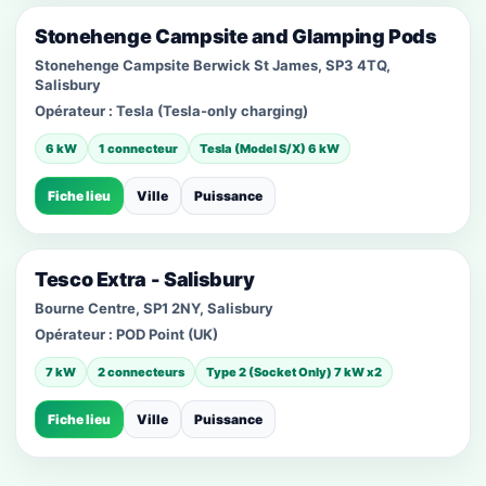
Stonehenge Campsite and Glamping Pods
Stonehenge Campsite Berwick St James, SP3 4TQ,
Salisbury
Opérateur :
Tesla (Tesla-only charging)
6 kW
1 connecteur
Tesla (Model S/X) 6 kW
Fiche lieu
Ville
Puissance
Tesco Extra - Salisbury
Bourne Centre, SP1 2NY, Salisbury
Opérateur :
POD Point (UK)
7 kW
2 connecteurs
Type 2 (Socket Only) 7 kW x2
Fiche lieu
Ville
Puissance