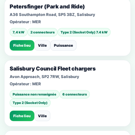
Petersfinger (Park and Ride)
A36 Southampton Road, SP5 3BZ, Salisbury
Opérateur :
MER
7,4 kW
2 connecteurs
Type 2 (Socket Only) 7.4 kW
Fiche lieu
Ville
Puissance
Salisbury Council Fleet chargers
Avon Approach, SP2 7RW, Salisbury
Opérateur :
MER
Puissance non renseignée
6 connecteurs
Type 2 (Socket Only)
Fiche lieu
Ville