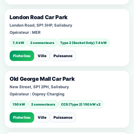
London Road Car Park
London Road, SP1 3HP, Salisbury
Opérateur :
MER
7,4 kW
2 connecteurs
Type 2 (Socket Only) 7.4 kW
Fiche lieu
Ville
Puissance
Old George Mall Car Park
New Street, SP1 2PH, Salisbury
Opérateur :
Osprey Charging
150 kW
2 connecteurs
CCS (Type 2) 150 kW x2
Fiche lieu
Ville
Puissance