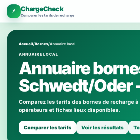
ChargeCheck
⚡
Comparer les tarifs de recharge
Accueil
/
Bornes
/
Annuaire local
ANNUAIRE LOCAL
Annuaire borne
Schwedt/Oder - 
Comparez les tarifs des bornes de recharge à
opérateurs et fiches lieux disponibles.
Comparer les tarifs
Voir les résultats
To