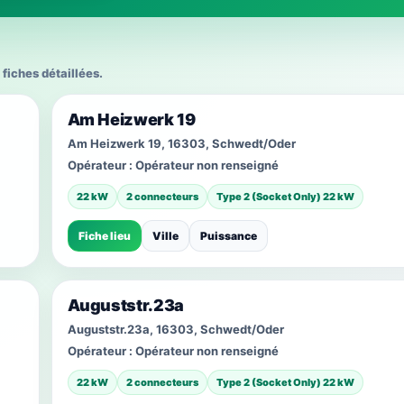
 fiches détaillées.
Am Heizwerk 19
Am Heizwerk 19, 16303, Schwedt/Oder
Opérateur :
Opérateur non renseigné
22 kW
2 connecteurs
Type 2 (Socket Only) 22 kW
Fiche lieu
Ville
Puissance
Auguststr.23a
Auguststr.23a, 16303, Schwedt/Oder
Opérateur :
Opérateur non renseigné
22 kW
2 connecteurs
Type 2 (Socket Only) 22 kW