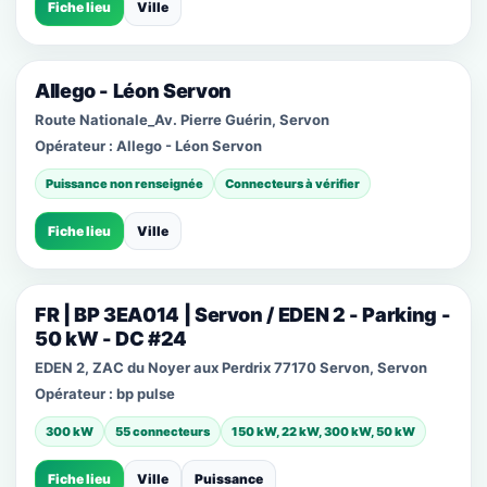
Fiche lieu
Ville
Allego - Léon Servon
Route Nationale_Av. Pierre Guérin, Servon
Opérateur :
Allego - Léon Servon
Puissance non renseignée
Connecteurs à vérifier
Fiche lieu
Ville
FR | BP 3EA014 | Servon / EDEN 2 - Parking -
50 kW - DC #24
EDEN 2, ZAC du Noyer aux Perdrix 77170 Servon, Servon
Opérateur :
bp pulse
300 kW
55 connecteurs
150 kW, 22 kW, 300 kW, 50 kW
Fiche lieu
Ville
Puissance