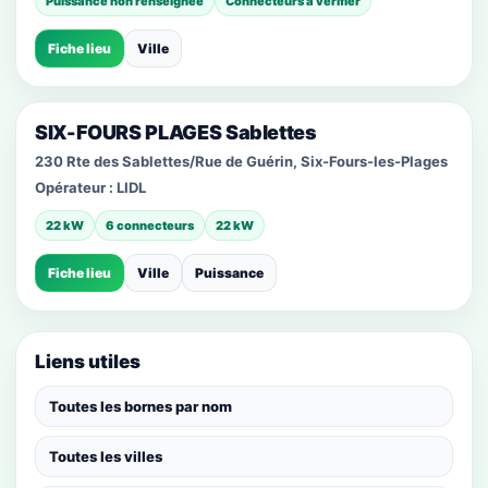
Puissance non renseignée
Connecteurs à vérifier
Fiche lieu
Ville
SIX-FOURS PLAGES Sablettes
230 Rte des Sablettes/Rue de Guérin, Six-Fours-les-Plages
Opérateur :
LIDL
22 kW
6 connecteurs
22 kW
Fiche lieu
Ville
Puissance
Liens utiles
Toutes les bornes par nom
Toutes les villes