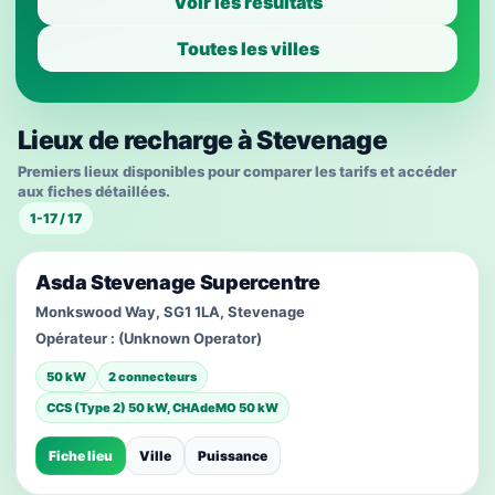
Voir les résultats
Toutes les villes
Lieux de recharge à Stevenage
Premiers lieux disponibles pour comparer les tarifs et accéder
aux fiches détaillées.
1-17 / 17
Asda Stevenage Supercentre
Monkswood Way, SG1 1LA, Stevenage
Opérateur :
(Unknown Operator)
50 kW
2 connecteurs
CCS (Type 2) 50 kW, CHAdeMO 50 kW
Fiche lieu
Ville
Puissance