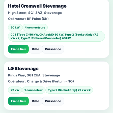
Hotel Cromwell Stevenage
High Street, SG1 3AZ, Stevenage
Opérateur :
BP Pulse (UK)
50 kW
4 connecteurs
CCS (Type 2) 50 kW, CHAdeMO 50 kW, Type 2 (Socket Only) 7.2
kW x2, Type 2 (Tethered Connector) 43 kW
Fiche lieu
Ville
Puissance
LG Stevenage
Kings Way, SG1 2UA, Stevenage
Opérateur :
Charge & Drive (Fortum - NO)
22 kW
1 connecteur
Type 2 (Socket Only) 22 kW x2
Fiche lieu
Ville
Puissance