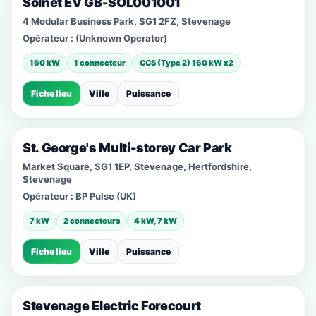
Solnet EV GB-SOL001001
4 Modular Business Park, SG1 2FZ, Stevenage
Opérateur :
(Unknown Operator)
160 kW
1 connecteur
CCS (Type 2) 160 kW x2
Fiche lieu
Ville
Puissance
St. George's Multi-storey Car Park
Market Square, SG1 1EP, Stevenage, Hertfordshire,
Stevenage
Opérateur :
BP Pulse (UK)
7 kW
2 connecteurs
4 kW, 7 kW
Fiche lieu
Ville
Puissance
Stevenage Electric Forecourt