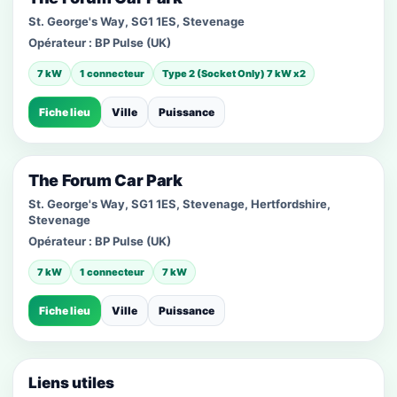
St. George's Way, SG1 1ES, Stevenage
Opérateur :
BP Pulse (UK)
7 kW
1 connecteur
Type 2 (Socket Only) 7 kW x2
Fiche lieu
Ville
Puissance
The Forum Car Park
St. George's Way, SG1 1ES, Stevenage, Hertfordshire,
Stevenage
Opérateur :
BP Pulse (UK)
7 kW
1 connecteur
7 kW
Fiche lieu
Ville
Puissance
Liens utiles