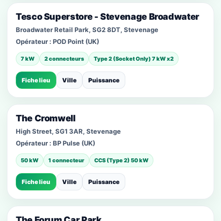
Tesco Superstore - Stevenage Broadwater
Broadwater Retail Park, SG2 8DT, Stevenage
Opérateur :
POD Point (UK)
7 kW
2 connecteurs
Type 2 (Socket Only) 7 kW x2
Fiche lieu
Ville
Puissance
The Cromwell
High Street, SG1 3AR, Stevenage
Opérateur :
BP Pulse (UK)
50 kW
1 connecteur
CCS (Type 2) 50 kW
Fiche lieu
Ville
Puissance
The Forum Car Park