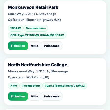
Monkswood Retail Park
Elder Way, SG1 1TL, Stevenage
Opérateur :
Electric Highway (UK)
180 kW
9 connecteurs
CCS (Type 2) 180 kW, CHAdeMO 80 kW
Fiche lieu
Ville
Puissance
North Hertfordshire College
Monkswood Way, SG1 1LA, Stevenage
Opérateur :
POD Point (UK)
7 kW
1 connecteur
Type 2 (Socket Only) 7 kW x2
Fiche lieu
Ville
Puissance