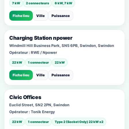
7 kW
2 connecteurs
6 kW, 7 kW
Fiche lieu
Ville
Puissance
Charging Station npower
Windmill Hill Business Park, SN5 6PB, Swindon, Swindon
Opérateur :
RWE / Npower
22 kW
1 connecteur
22 kW
Fiche lieu
Ville
Puissance
Civic Offices
Euclid Street, SN2 2PN, Swindon
Opérateur :
Tonik Energy
22 kW
1 connecteur
Type 2 (Socket Only) 22 kW x2