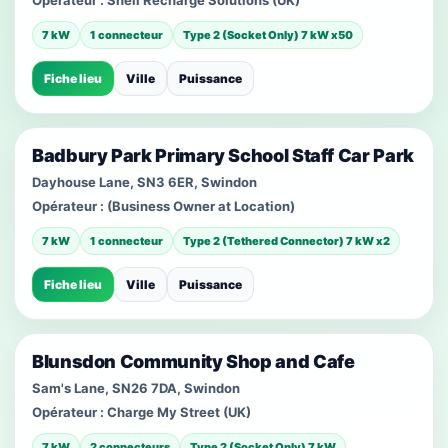
Opérateur :
Shell Recharge Solutions (UK)
7 kW
1 connecteur
Type 2 (Socket Only) 7 kW x50
Fiche lieu
Ville
Puissance
Badbury Park Primary School Staff Car Park
Dayhouse Lane, SN3 6ER, Swindon
Opérateur :
(Business Owner at Location)
7 kW
1 connecteur
Type 2 (Tethered Connector) 7 kW x2
Fiche lieu
Ville
Puissance
Blunsdon Community Shop and Cafe
Sam's Lane, SN26 7DA, Swindon
Opérateur :
Charge My Street (UK)
7 kW
2 connecteurs
Type 2 (Socket Only) 7 kW