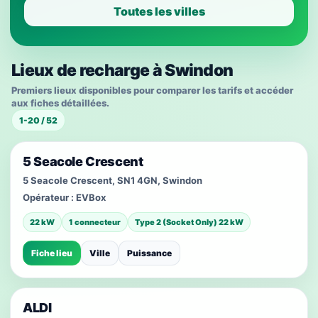
Toutes les villes
Lieux de recharge à Swindon
Premiers lieux disponibles pour comparer les tarifs et accéder
aux fiches détaillées.
1-20 / 52
5 Seacole Crescent
5 Seacole Crescent, SN1 4GN, Swindon
Opérateur :
EVBox
22 kW
1 connecteur
Type 2 (Socket Only) 22 kW
Fiche lieu
Ville
Puissance
ALDI