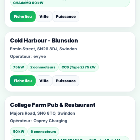
CHAdeMO 60 kW
Fiche lieu
Ville
Puissance
Cold Harbour - Blunsdon
Ermin Street, SN26 8DJ, Swindon
Opérateur :
evyve
75 kW
2 connecteurs
CCS (Type 2) 75 kW
Fiche lieu
Ville
Puissance
College Farm Pub & Restaurant
Majors Road, SN6 8TQ, Swindon
Opérateur :
Osprey Charging
50 kW
6 connecteurs