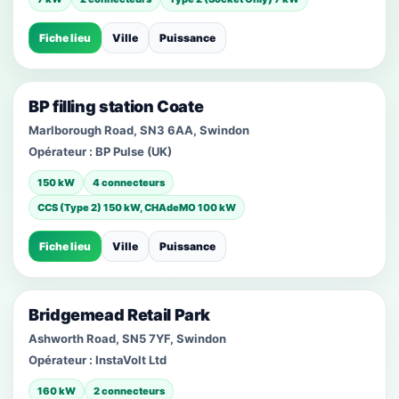
Fiche lieu
Ville
Puissance
BP filling station Coate
Marlborough Road, SN3 6AA, Swindon
Opérateur :
BP Pulse (UK)
150 kW
4 connecteurs
CCS (Type 2) 150 kW, CHAdeMO 100 kW
Fiche lieu
Ville
Puissance
Bridgemead Retail Park
Ashworth Road, SN5 7YF, Swindon
Opérateur :
InstaVolt Ltd
160 kW
2 connecteurs