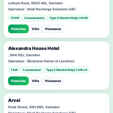
Latham Road, SN25 4DL, Swindon
Opérateur :
Shell Recharge Solutions (UK)
13 kW
3 connecteurs
Type 2 (Socket Only) 13 kW
Fiche lieu
Ville
Puissance
Alexandra House Hotel
, SN4 0QJ, Swindon
Opérateur :
(Business Owner at Location)
7 kW
1 connecteur
Type 2 (Socket Only) 7 kW x4
Fiche lieu
Ville
Puissance
Arval
Hook Street, SN5 6BS, Swindon