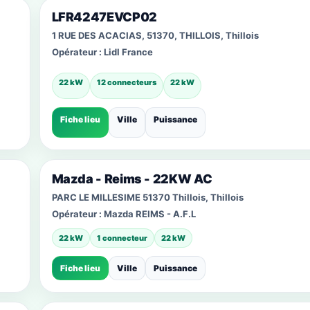
LFR4247EVCP02
1 RUE DES ACACIAS, 51370, THILLOIS, Thillois
Opérateur :
Lidl France
22 kW
12 connecteurs
22 kW
Fiche lieu
Ville
Puissance
Mazda - Reims - 22KW AC
PARC LE MILLESIME 51370 Thillois, Thillois
Opérateur :
Mazda REIMS - A.F.L
22 kW
1 connecteur
22 kW
Fiche lieu
Ville
Puissance