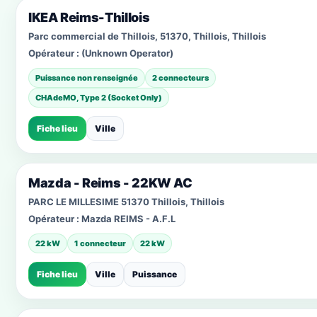
IKEA Reims-Thillois
Parc commercial de Thillois, 51370, Thillois, Thillois
Opérateur :
(Unknown Operator)
Puissance non renseignée
2 connecteurs
CHAdeMO, Type 2 (Socket Only)
Fiche lieu
Ville
Mazda - Reims - 22KW AC
PARC LE MILLESIME 51370 Thillois, Thillois
Opérateur :
Mazda REIMS - A.F.L
22 kW
1 connecteur
22 kW
Fiche lieu
Ville
Puissance