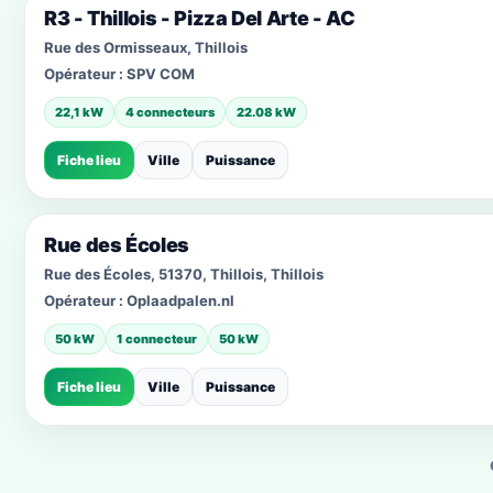
R3 - Thillois - Pizza Del Arte - AC
Rue des Ormisseaux, Thillois
Opérateur :
SPV COM
22,1 kW
4 connecteurs
22.08 kW
Fiche lieu
Ville
Puissance
Rue des Écoles
Rue des Écoles, 51370, Thillois, Thillois
Opérateur :
Oplaadpalen.nl
50 kW
1 connecteur
50 kW
Fiche lieu
Ville
Puissance