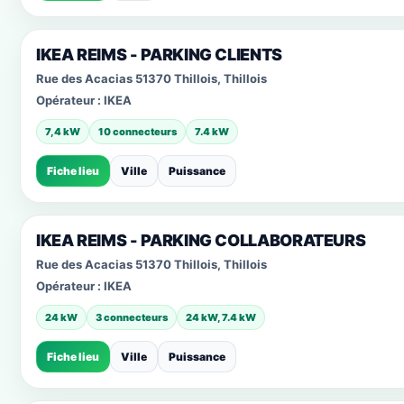
IKEA REIMS - PARKING CLIENTS
Rue des Acacias 51370 Thillois, Thillois
Opérateur :
IKEA
7,4 kW
10 connecteurs
7.4 kW
Fiche lieu
Ville
Puissance
IKEA REIMS - PARKING COLLABORATEURS
Rue des Acacias 51370 Thillois, Thillois
Opérateur :
IKEA
24 kW
3 connecteurs
24 kW, 7.4 kW
Fiche lieu
Ville
Puissance