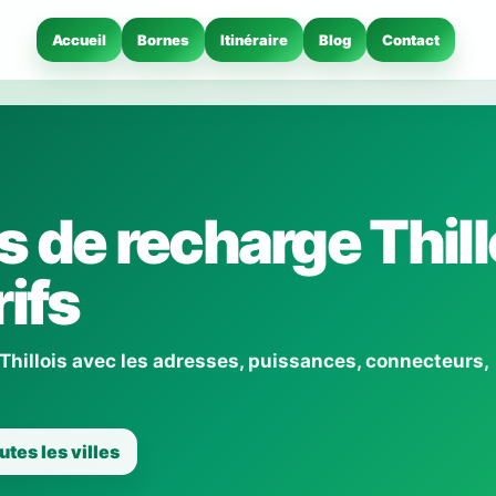
Accueil
Bornes
Itinéraire
Blog
Contact
 de recharge Thillo
ifs
Thillois avec les adresses, puissances, connecteurs,
utes les villes