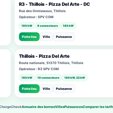
R3 - Thillois - Pizza Del Arte - DC
Rue des Ormisseaux, Thillois
Opérateur :
SPV COM
180 kW
6 connecteurs
180 kW
Fiche lieu
Ville
Puissance
Thillois - Pizza Del Arte
Route nationale, 51370 Thillois, Thillois
Opérateur :
R3 SPV COM
180 kW
10 connecteurs
180 kW, 22 kW
Fiche lieu
Ville
Puissance
ChargeCheck
Annuaire des bornes
Villes
Puissances
Comparer les tarif