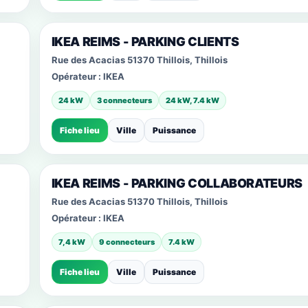
IKEA REIMS - PARKING CLIENTS
Rue des Acacias 51370 Thillois, Thillois
Opérateur :
IKEA
24 kW
3 connecteurs
24 kW, 7.4 kW
Fiche lieu
Ville
Puissance
IKEA REIMS - PARKING COLLABORATEURS
Rue des Acacias 51370 Thillois, Thillois
Opérateur :
IKEA
7,4 kW
9 connecteurs
7.4 kW
Fiche lieu
Ville
Puissance