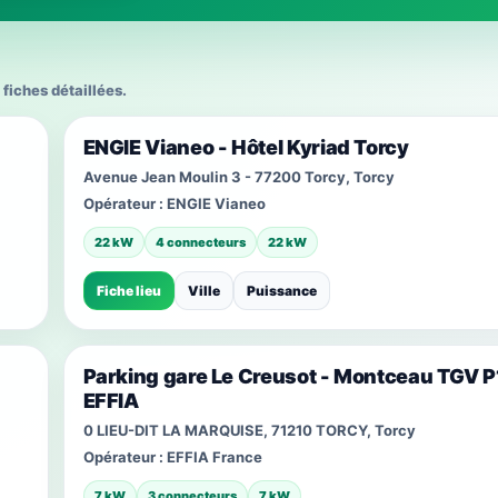
 fiches détaillées.
ENGIE Vianeo - Hôtel Kyriad Torcy
Avenue Jean Moulin 3 - 77200 Torcy, Torcy
Opérateur :
ENGIE Vianeo
22 kW
4 connecteurs
22 kW
Fiche lieu
Ville
Puissance
Parking gare Le Creusot - Montceau TGV P
EFFIA
0 LIEU-DIT LA MARQUISE, 71210 TORCY, Torcy
Opérateur :
EFFIA France
7 kW
3 connecteurs
7 kW