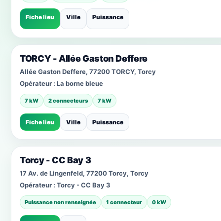
Fiche lieu
Ville
Puissance
TORCY - Allée Gaston Deffere
Allée Gaston Deffere, 77200 TORCY, Torcy
Opérateur :
La borne bleue
7 kW
2 connecteurs
7 kW
Fiche lieu
Ville
Puissance
Torcy - CC Bay 3
17 Av. de Lingenfeld, 77200 Torcy, Torcy
Opérateur :
Torcy - CC Bay 3
Puissance non renseignée
1 connecteur
0 kW