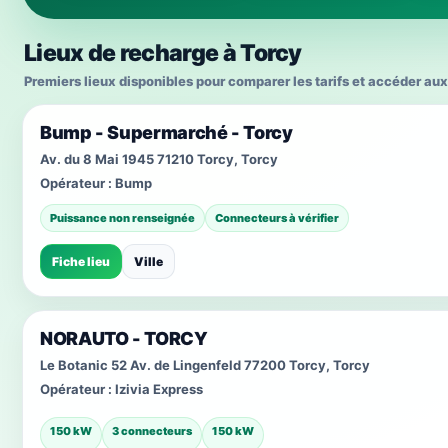
Lieux de recharge à Torcy
Premiers lieux disponibles pour comparer les tarifs et accéder aux
Bump - Supermarché - Torcy
Av. du 8 Mai 1945 71210 Torcy, Torcy
Opérateur :
Bump
Puissance non renseignée
Connecteurs à vérifier
Fiche lieu
Ville
NORAUTO - TORCY
Le Botanic 52 Av. de Lingenfeld 77200 Torcy, Torcy
Opérateur :
Izivia Express
150 kW
3 connecteurs
150 kW