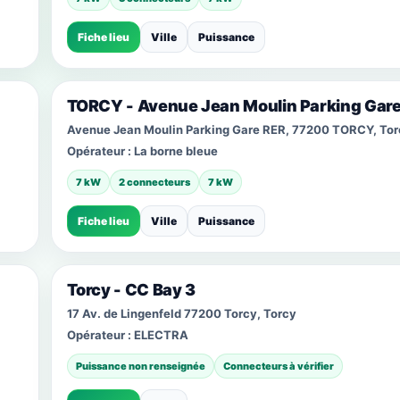
Fiche lieu
Ville
Puissance
TORCY - Avenue Jean Moulin Parking Gar
Avenue Jean Moulin Parking Gare RER, 77200 TORCY, Tor
Opérateur :
La borne bleue
7 kW
2 connecteurs
7 kW
Fiche lieu
Ville
Puissance
Torcy - CC Bay 3
17 Av. de Lingenfeld 77200 Torcy, Torcy
Opérateur :
ELECTRA
Puissance non renseignée
Connecteurs à vérifier