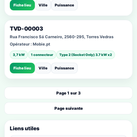
Fiche lieu
Ville
Puissance
TVD-00003
Rua Francisco Sá Carneiro, 2560-295, Torres Vedras
Opérateur :
Mobie.pt
3,7 kW
1 connecteur
Type 2 (Socket Only) 3.7 kW x2
Fiche lieu
Ville
Puissance
Page 1 sur 3
Page suivante
Liens utiles