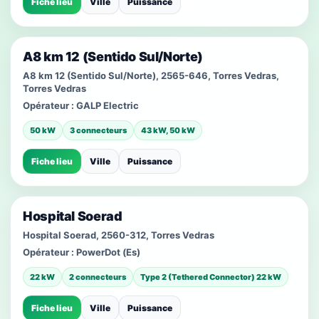
Fiche lieu
Ville
Puissance
A8 km 12 (Sentido Sul/Norte)
A8 km 12 (Sentido Sul/Norte), 2565-646, Torres Vedras,
Torres Vedras
Opérateur :
GALP Electric
50 kW
3 connecteurs
43 kW, 50 kW
Fiche lieu
Ville
Puissance
Hospital Soerad
Hospital Soerad, 2560-312, Torres Vedras
Opérateur :
PowerDot (Es)
22 kW
2 connecteurs
Type 2 (Tethered Connector) 22 kW
Fiche lieu
Ville
Puissance