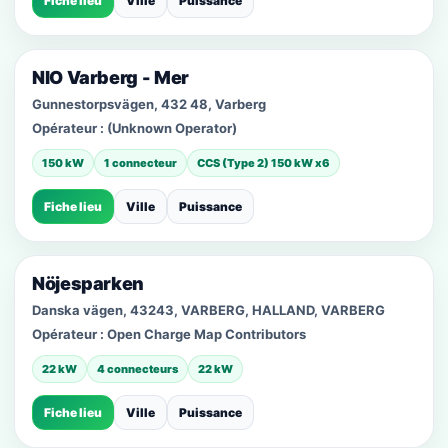
Fiche lieu
Ville
Puissance
NIO Varberg - Mer
Gunnestorpsvägen, 432 48, Varberg
Opérateur :
(Unknown Operator)
150 kW
1 connecteur
CCS (Type 2) 150 kW x6
Fiche lieu
Ville
Puissance
Nöjesparken
Danska vägen, 43243, VARBERG, HALLAND, VARBERG
Opérateur :
Open Charge Map Contributors
22 kW
4 connecteurs
22 kW
Fiche lieu
Ville
Puissance