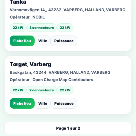
Tanka
Värnamovägen 14,, 43232, VARBERG, HALLAND, VARBERG
Opérateur :
NOBIL
22 kW
3 connecteurs
22 kW
Fiche lieu
Ville
Puissance
Torget, Varberg
Bäckgatan, 43244, VARBERG, HALLAND, VARBERG
Opérateur :
Open Charge Map Contributors
22 kW
2 connecteurs
22 kW
Fiche lieu
Ville
Puissance
Page 1 sur 2