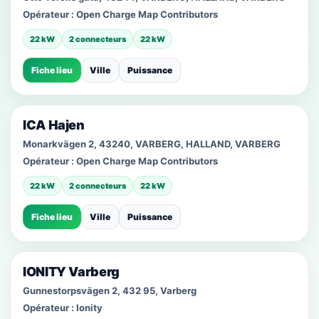
Opérateur :
Open Charge Map Contributors
22 kW
2 connecteurs
22 kW
Fiche lieu
Ville
Puissance
ICA Hajen
Monarkvägen 2, 43240, VARBERG, HALLAND, VARBERG
Opérateur :
Open Charge Map Contributors
22 kW
2 connecteurs
22 kW
Fiche lieu
Ville
Puissance
IONITY Varberg
Gunnestorpsvägen 2, 432 95, Varberg
Opérateur :
Ionity