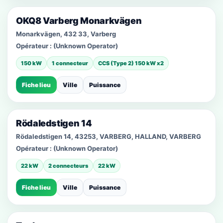
OKQ8 Varberg Monarkvägen
Monarkvägen, 432 33, Varberg
Opérateur :
(Unknown Operator)
150 kW
1 connecteur
CCS (Type 2) 150 kW x2
Fiche lieu
Ville
Puissance
Rödaledstigen 14
Rödaledstigen 14, 43253, VARBERG, HALLAND, VARBERG
Opérateur :
(Unknown Operator)
22 kW
2 connecteurs
22 kW
Fiche lieu
Ville
Puissance