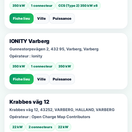
350 kW
1 connecteur
CCS (Type 2) 350 kW x6
Fiche lieu
Ville
Puissance
IONITY Varberg
Gunnestorpsvägen 2, 432 95, Varberg, Varberg
Opérateur :
Ionity
350 kW
1 connecteur
350 kW
Fiche lieu
Ville
Puissance
Krabbes väg 12
Krabbes väg 12, 43252, VARBERG, HALLAND, VARBERG
Opérateur :
Open Charge Map Contributors
22 kW
2 connecteurs
22 kW