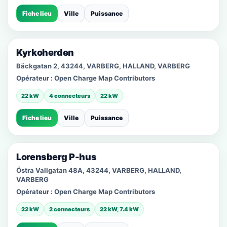
Fiche lieu
Ville
Puissance
Kyrkoherden
Bäckgatan 2, 43244, VARBERG, HALLAND, VARBERG
Opérateur :
Open Charge Map Contributors
22 kW
4 connecteurs
22 kW
Fiche lieu
Ville
Puissance
Lorensberg P-hus
Östra Vallgatan 48A, 43244, VARBERG, HALLAND,
VARBERG
Opérateur :
Open Charge Map Contributors
22 kW
2 connecteurs
22 kW, 7.4 kW