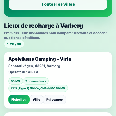
Toutes les villes
Lieux de recharge à Varberg
Premiers lieux disponibles pour comparer les tarifs et accéder
aux fiches détaillées.
1-20 / 30
Apelvikens Camping - Virta
Sanatorivägen, 43251, Varberg
Opérateur :
VIRTA
50 kW
2 connecteurs
CCS (Type 2) 50 kW, CHAdeMO 50 kW
Fiche lieu
Ville
Puissance