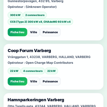
Gunnestorpsvägen, 432 95, Varberg
Opérateur :
(Unknown Operator)
300 kW
2 connecteurs
CCS (Type 2) 300 kW x8, CHAdeMO 60 kW x4
Fiche lieu
Ville
Puissance
Coop Forum Varberg
Vrånggatan 1, 43238, VARBERG, HALLAND, VARBERG
Opérateur :
Open Charge Map Contributors
22 kW
4 connecteurs
22 kW
Fiche lieu
Ville
Puissance
Hamnparkeringen Varberg
Otto Torells gata, 43244, VARBERG, HALLAND, VARBERG