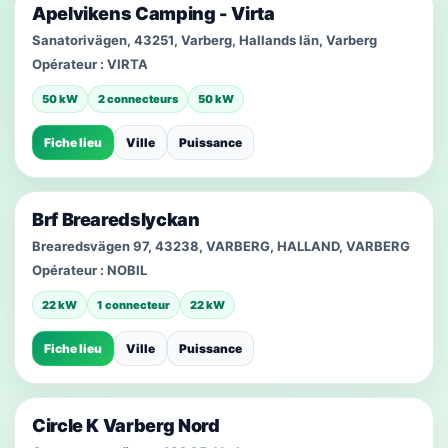
Apelvikens Camping - Virta
Sanatorivägen, 43251, Varberg, Hallands län, Varberg
Opérateur :
VIRTA
50 kW
2 connecteurs
50 kW
Fiche lieu
Ville
Puissance
Brf Brearedslyckan
Brearedsvägen 97, 43238, VARBERG, HALLAND, VARBERG
Opérateur :
NOBIL
22 kW
1 connecteur
22 kW
Fiche lieu
Ville
Puissance
Circle K Varberg Nord