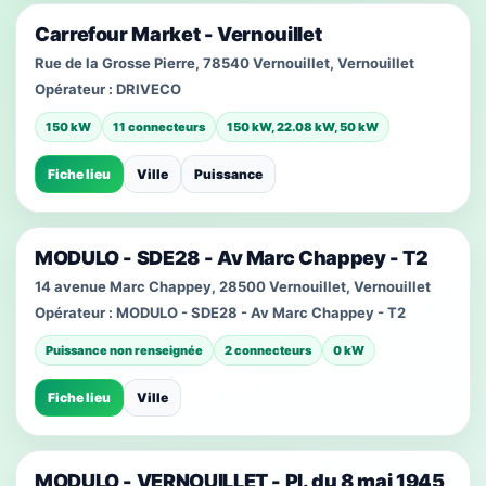
Carrefour Market - Vernouillet
Rue de la Grosse Pierre, 78540 Vernouillet, Vernouillet
Opérateur :
DRIVECO
150 kW
11 connecteurs
150 kW, 22.08 kW, 50 kW
Fiche lieu
Ville
Puissance
MODULO - SDE28 - Av Marc Chappey - T2
14 avenue Marc Chappey, 28500 Vernouillet, Vernouillet
Opérateur :
MODULO - SDE28 - Av Marc Chappey - T2
Puissance non renseignée
2 connecteurs
0 kW
Fiche lieu
Ville
MODULO - VERNOUILLET - Pl. du 8 mai 1945