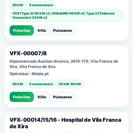
50 kW
3 connecteurs
CCS (Type 2) 50 kW x2, CHAdeMO 50 kW x2, Type 2 (Tethered
Connector) 22 kW x2
Fiche lieu
Ville
Puissance
VFX-00007/8
Hipermercado Auchan Alverca, 2615-170, Vila Franca de
Xira, Vila Franca de Xira
Opérateur :
Mobie.pt
50 kW
3 connecteurs
22 kW, 50 kW
Fiche lieu
Ville
Puissance
VFX-00014/15/16 - Hospital de Vila Franca
de Xira