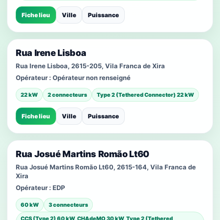
Fiche lieu
Ville
Puissance
Rua Irene Lisboa
Rua Irene Lisboa, 2615-205, Vila Franca de Xira
Opérateur :
Opérateur non renseigné
22 kW
2 connecteurs
Type 2 (Tethered Connector) 22 kW
Fiche lieu
Ville
Puissance
Rua Josué Martins Romão Lt60
Rua Josué Martins Romão Lt60, 2615-164, Vila Franca de
Xira
Opérateur :
EDP
60 kW
3 connecteurs
CCS (Type 2) 60 kW, CHAdeMO 30 kW, Type 2 (Tethered