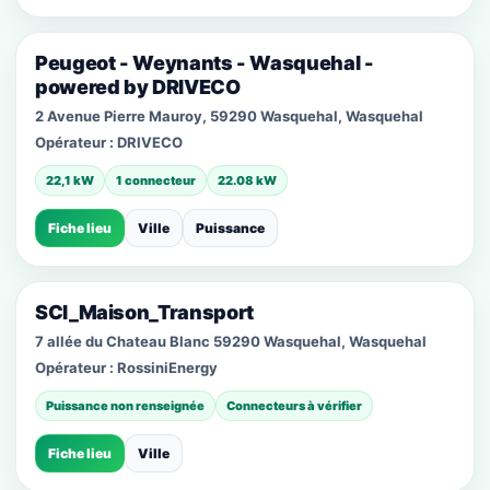
Peugeot - Weynants - Wasquehal -
powered by DRIVECO
2 Avenue Pierre Mauroy, 59290 Wasquehal, Wasquehal
Opérateur :
DRIVECO
22,1 kW
1 connecteur
22.08 kW
Fiche lieu
Ville
Puissance
SCI_Maison_Transport
7 allée du Chateau Blanc 59290 Wasquehal, Wasquehal
Opérateur :
RossiniEnergy
Puissance non renseignée
Connecteurs à vérifier
Fiche lieu
Ville