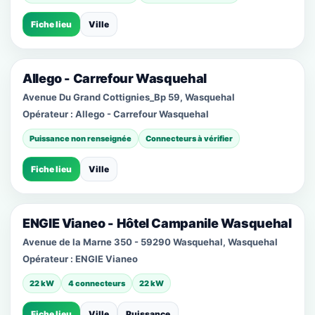
Fiche lieu
Ville
Allego - Carrefour Wasquehal
Avenue Du Grand Cottignies_Bp 59, Wasquehal
Opérateur :
Allego - Carrefour Wasquehal
Puissance non renseignée
Connecteurs à vérifier
Fiche lieu
Ville
ENGIE Vianeo - Hôtel Campanile Wasquehal
Avenue de la Marne 350 - 59290 Wasquehal, Wasquehal
Opérateur :
ENGIE Vianeo
22 kW
4 connecteurs
22 kW
Fiche lieu
Ville
Puissance