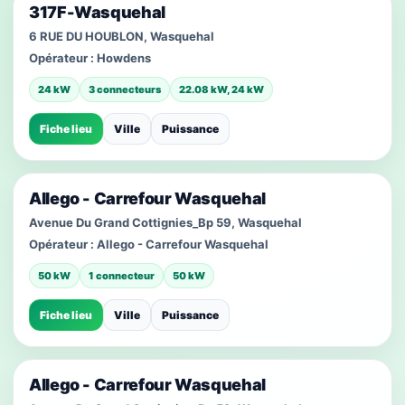
317F-Wasquehal
6 RUE DU HOUBLON, Wasquehal
Opérateur :
Howdens
24 kW
3 connecteurs
22.08 kW, 24 kW
Fiche lieu
Ville
Puissance
Allego - Carrefour Wasquehal
Avenue Du Grand Cottignies_Bp 59, Wasquehal
Opérateur :
Allego - Carrefour Wasquehal
50 kW
1 connecteur
50 kW
Fiche lieu
Ville
Puissance
Allego - Carrefour Wasquehal