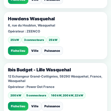
Howdens Wasquehal
6, rue du Houblon, Wasquehal
Opérateur :
ZEENCO
25 kW
3 connecteurs
25 kW
Fiche lieu
Ville
Puissance
Ibis Budget - Lille Wasquehal
12 Echangeur Grand-Cottignies, 59290 Wasquehal, France,
Wasquehal
Opérateur :
Power Dot France
200 kW
5 connecteurs
160 kW, 200 kW, 22 kW
Fiche lieu
Ville
Puissance