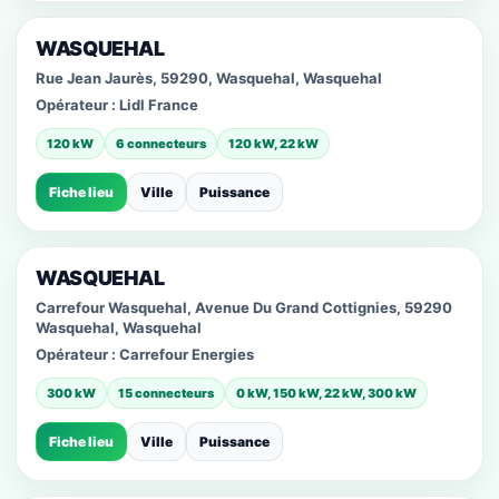
WASQUEHAL
Rue Jean Jaurès, 59290, Wasquehal, Wasquehal
Opérateur :
Lidl France
120 kW
6 connecteurs
120 kW, 22 kW
Fiche lieu
Ville
Puissance
WASQUEHAL
Carrefour Wasquehal, Avenue Du Grand Cottignies, 59290
Wasquehal, Wasquehal
Opérateur :
Carrefour Energies
300 kW
15 connecteurs
0 kW, 150 kW, 22 kW, 300 kW
Fiche lieu
Ville
Puissance